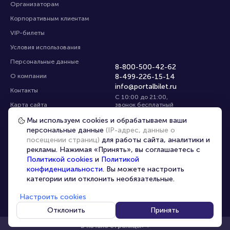
Организаторам
Корпоративным клиентам
VIP-билеты
Условия использования
Персональные данные
8-800-500-42-62
О компании
8-499-226-15-14
info@portalbilet.ru
Контакты
С 10:00 до 21:00
,
Карта сайта
звонок бесплатный
Управление cookies
Все площадки
Мы используем cookies и обрабатываем ваши
персональные данные
(IP-адрес, данные о
посещении страниц)
для работы сайта, аналитики и
Выбрать город
рекламы. Нажимая «Принять», вы соглашаетесь с
Политикой cookies
и
Политикой
конфиденциальности
. Вы можете настроить
категории или отклонить необязательные.
Настроить cookies
© 2020 -
2026
portalbilet.ru
Все права защищены
Отклонить
Принять
В начало страницы