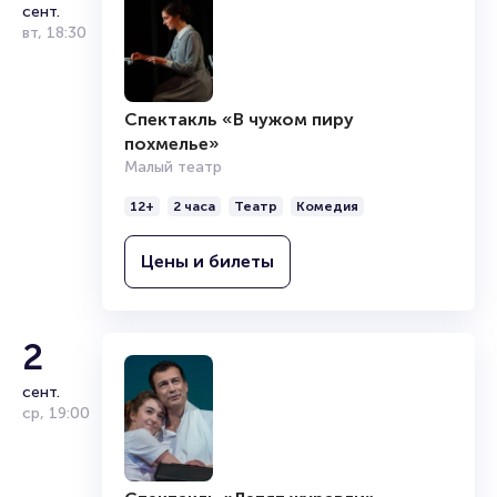
сент.
вт
,
18:30
Спектакль «В чужом пиру
похмелье»
Малый театр
12+
2 часа
Театр
Комедия
Цены и билеты
2
сент.
ср
,
19:00