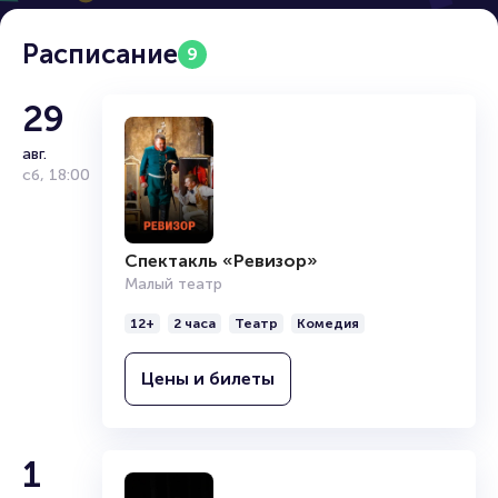
Расписание
9
29
авг.
сб
,
18:00
Спектакль «Ревизор»
Малый театр
12+
2 часа
Театр
Комедия
Цены и билеты
1