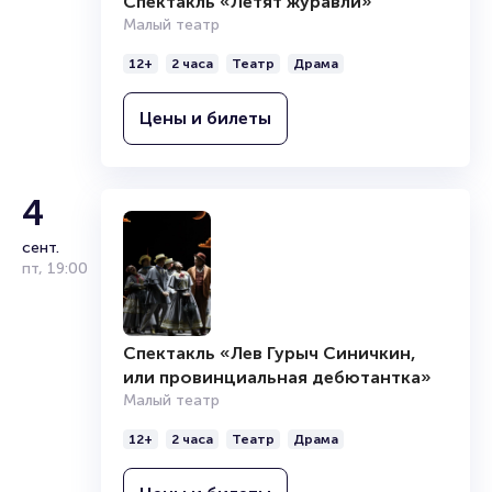
Спектакль «Летят журавли»
Малый театр
12+
2 часа
Театр
Драма
Цены и билеты
4
сент.
пт
,
19:00
Спектакль «Лев Гурыч Синичкин,
или провинциальная дебютантка»
Малый театр
12+
2 часа
Театр
Драма