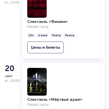
вт
,
19:00
Спектакль «Физики»
Малый театр
12+
2 часа
Театр
Пьеса
Цены и билеты
20
сент.
вс
,
18:00
Спектакль «Мёртвые души»
Малый театр