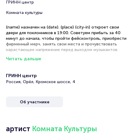
ГРИНН центр
Комната культуры
{name} назначен на {date}. {place} {city-in} откроет свои
двери для поклонников в 19:00. Советуем прибыть за 40
минут до начала, чтобы пройти фейсконтроль, приобрести
фирменный мерч, занять свои места и прочувствовать
нарастающее напряжение перед выходом музыкантов.
Читать дальше
Рекомендации по выбору мест
Танцпол — эпицентр энергии для тех, кто готов ощутить
ГРИНН центр
каждый бит на физическом уровне
Россия, Орёл, Кромское шоссе, 4
Фан-зона — золотая середина с хорошим обзором сцены
и возможностью активно участвовать в шоу
Сидячие места — комфортные места с отличной
Об участнике
акустикой и панорамным видом на сцену
{name} {city-in}: бронирование билетов
артист
Комната Культуры