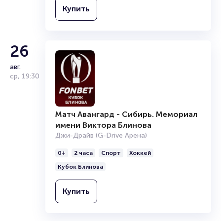
Купить
26
авг.
ср
,
19:30
Матч Авангард - Сибирь. Мемориал
имени Виктора Блинова
Джи-Драйв (G-Drive Арена)
0+
2 часа
Спорт
Хоккей
Кубок Блинова
Купить