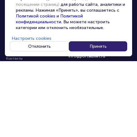
посещении страниц)
для работы сайта, аналитики и
Организаторам
рекламы. Нажимая «Принять», вы соглашаетесь с
Корпоративным клиентам
Политикой cookies
и
Политикой
конфиденциальности
. Вы можете настроить
VIP-билеты
категории или отклонить необязательные.
Условия использования
Настроить cookies
Персональные данные
8-800-500-42-62
Отклонить
Принять
О компании
8-499-226-15-14
info@portalbilet.ru
Контакты
С 10:00 до 21:00
,
Карта сайта
звонок бесплатный
Управление cookies
Все площадки
Главная
|
Омск
© 2020 -
2026
portalbilet.ru
Все права защищены