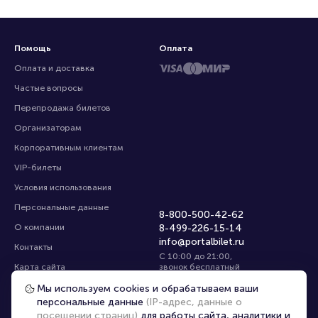
Помощь
Оплата
Оплата и доставка
Частые вопросы
Перепродажа билетов
Организаторам
Корпоративным клиентам
VIP-билеты
Условия использования
Персональные данные
8-800-500-42-62
О компании
8-499-226-15-14
info@portalbilet.ru
Контакты
С 10:00 до 21:00
,
Карта сайта
звонок бесплатный
Управление cookies
Все площадки
Мы используем cookies и обрабатываем ваши
персональные данные
(IP-адрес, данные о
посещении страниц)
для работы сайта, аналитики и