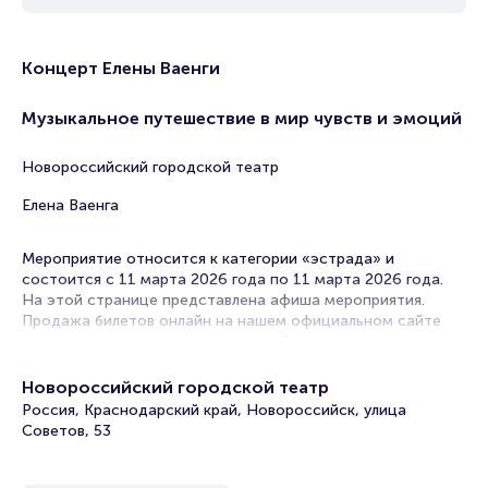
Концерт Елены Ваенги
Музыкальное путешествие в мир чувств и эмоций
Новороссийский городской театр
Елена Ваенга
Мероприятие относится к категории «эстрада» и
состоится с 11 марта 2026 года по 11 марта 2026 года.
На этой странице представлена афиша мероприятия.
Продажа билетов онлайн на нашем официальном сайте
осуществляется без посредников. Зачастую это
единственная возможность достать билет на эстрадный
концерт.
Новороссийский городской театр
Россия, Краснодарский край, Новороссийск, улица
Билеты на Концерт Елены Ваенги
Советов, 53
Portalbilet – удобный и надежный сервис для покупки и