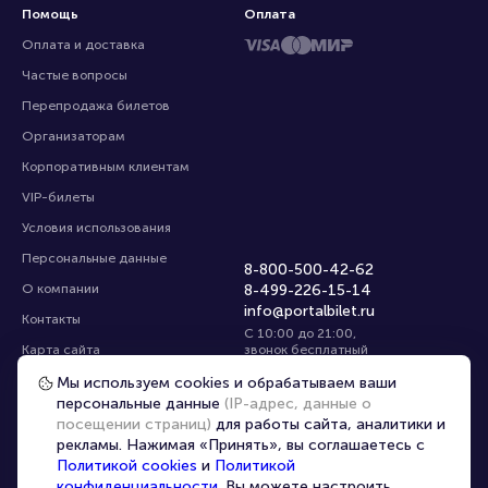
Помощь
Оплата
Оплата и доставка
Частые вопросы
Перепродажа билетов
Организаторам
Корпоративным клиентам
VIP-билеты
Условия использования
Персональные данные
8-800-500-42-62
О компании
8-499-226-15-14
info@portalbilet.ru
Контакты
С 10:00 до 21:00
,
Карта сайта
звонок бесплатный
Управление cookies
Все площадки
Мы используем cookies и обрабатываем ваши
персональные данные
(IP-адрес, данные о
посещении страниц)
для работы сайта, аналитики и
Главная
|
Новороссийск
рекламы. Нажимая «Принять», вы соглашаетесь с
Политикой cookies
и
Политикой
конфиденциальности
. Вы можете настроить