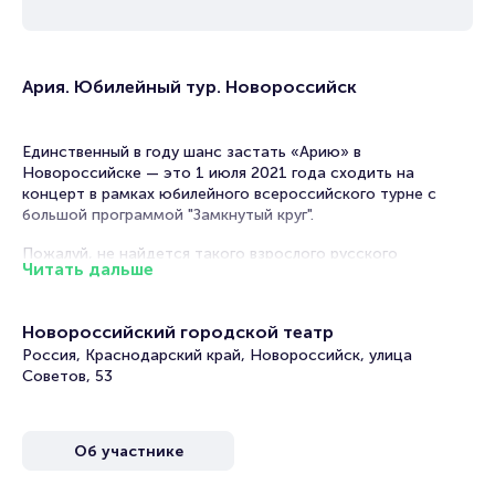
Ария. Юбилейный тур. Новороссийск
Единственный в году шанс застать «Арию» в
Новороссийске — это 1 июля 2021 года сходить на
концерт в рамках юбилейного всероссийского турне с
большой программой "Замкнутый круг".
Пожалуй, не найдется такого взрослого русского
Читать дальше
человека, который бы не слышал о группе «Ария». Это и не
странно, ведь группа была на пике славы из-за жанра, в
котором были написаны все песни Арии, – хэви-метал.
Новороссийский городской театр
Ее запоминающиеся хиты «Герой асфальта», «Улица роз»,
Россия, Краснодарский край, Новороссийск, улица
«Штиль», «Осколок льда», «Там высоко», «Колизей», «Бой
Советов, 53
продолжается», «Баллада о древнерусском воине» стали
любимыми у большого количества фанатов.
Об участнике
Пиком популярности группы стал выход третьего альбома
под названием «Герои асфальта». Альбом был выпущен