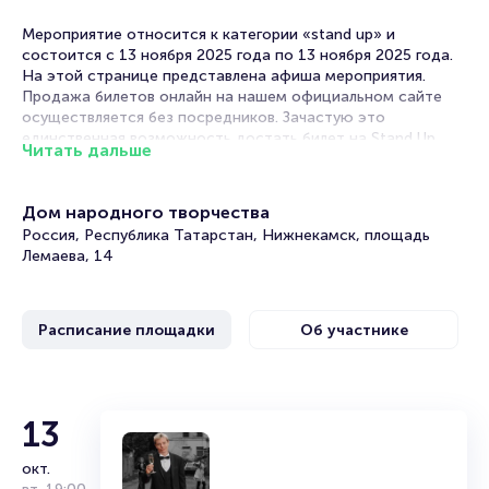
Мероприятие относится к категории «stand up» и
состоится с 13 ноября 2025 года по 13 ноября 2025 года.
На этой странице представлена афиша мероприятия.
Продажа билетов онлайн на нашем официальном сайте
осуществляется без посредников. Зачастую это
единственная возможность достать билет на Stand Up.
Читать дальше
Билеты на Stand Up концерт Нурлана Сабурова
«Контекст»
Дом народного творчества
Россия, Республика Татарстан, Нижнекамск, площадь
Portalbilet – удобный и надежный сервис для покупки и
Лемаева, 14
продажи билетов на мероприятия разного формата.
Среднее время на покупку билета здесь начиная с выбора
места завершая оформлением его в зрительном зале на
Расписание площадки
Об участнике
ваше имя занимает не более двух минут. Билеты на
Нурлана Сабурова «Контекст» пользуются большой
популярностью у зрителей. Спешите купить их, пока они
есть в наличии.
Нурлан Сабуров
13
Полезные ссылки
окт.
Дата и место рождения: 22 декабря 1991 г. (29 лет),
Подробнее о том, как вернуть, сдать или продать билет