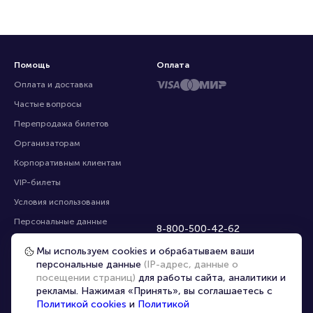
Помощь
Оплата
Оплата и доставка
Частые вопросы
Перепродажа билетов
Организаторам
Корпоративным клиентам
VIP-билеты
Условия использования
Персональные данные
8-800-500-42-62
О компании
8-499-226-15-14
Мы используем cookies и обрабатываем ваши
info@portalbilet.ru
Контакты
персональные данные
(IP-адрес, данные о
С 10:00 до 21:00
,
посещении страниц)
для работы сайта, аналитики и
Карта сайта
звонок бесплатный
рекламы. Нажимая «Принять», вы соглашаетесь с
Управление cookies
Все площадки
Политикой cookies
и
Политикой