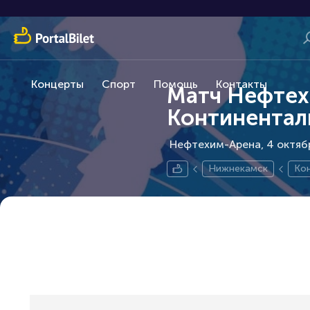
Концерты
Спорт
Помощь
Контакты
Матч Нефтех
Континенталь
Нефтехим-Арена, 4 октяб
Нижнекамск
Кон
ная