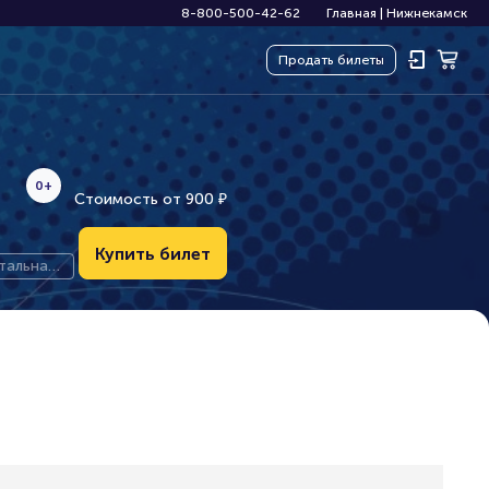
8-800-500-42-62
Главная
|
Нижнекамск
Продать
билеты
0+
Стоимость от
900
₽
Купить билет
тальная