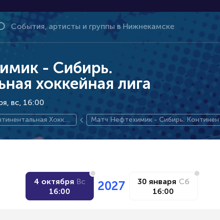
имик - Сибирь.
ная хоккейная лига
ря
вс, 16:00
тинентальная Хоккей
Матч Нефтехимик - Сибирь. Континен
 Лига
хоккейная лига
4 октября
Вс
30 января
Сб
2027
16:00
16:00