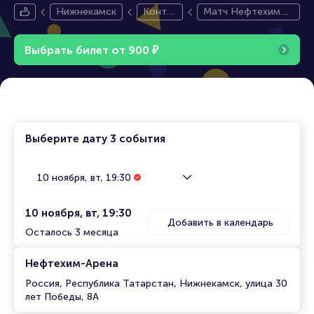
Нижнекамск
Конти
Матч Нефтехимик
нентал
- Салават Юлаев.
ьная Х
Континентальная
Выбрать билет от
900
₽
оккейн
хоккейная лига
ая Лиг
а
Выберите дату
3 события
10 ноября, вт, 19:30
10 ноября, вт, 19:30
Добавить в календарь
Осталось 3 месяца
Нефтехим-Арена
Россия, Республика Татарстан, Нижнекамск, улица 30
лет Победы, 8А