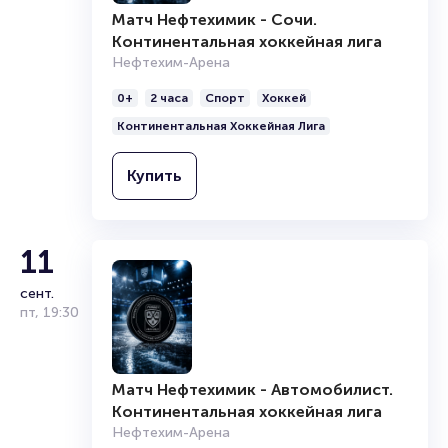
Брокерам
Матч Нефтехимик - Сочи.
Организаторам
Континентальная хоккейная лига
11
Нефтехим-Арена
Матч Нефтехимик - Автомобилист.
сент.
0+
2 часа
Спорт
Хоккей
Континентальная хоккейная лига
пт
,
19:30
Континентальная Хоккейная Лига
Нефтехим-Арена
0+
2 часа
Спорт
Хоккей
Купить
Континентальная Хоккейная Лига
Купить
11
сент.
пт
,
19:30
Матч Нефтехимик - Автомобилист.
Континентальная хоккейная лига
Нефтехим-Арена