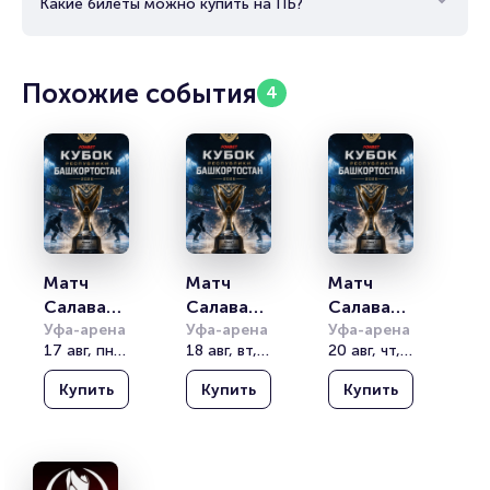
Какие билеты можно купить на ПБ?
Похожие события
4
Матч 
Матч 
Матч 
Салават 
Салават 
Салават 
Юлаев - 
Уфа-арена
Юлаев - 
Уфа-арена
Юлаев - 
Уфа-арена
17 авг, пн, 19:00
18 авг, вт, 19:00
20 авг, чт, 19:00
Барыс. 
Лада. 
Амур. 
FONBET. 
FONBET. 
FONBET. 
Купить
Купить
Купить
Кубок 
Кубок 
Кубок 
Республи
Республи
Республи
ки 
ки 
ки 
Башкорт
Башкорт
Башкорт