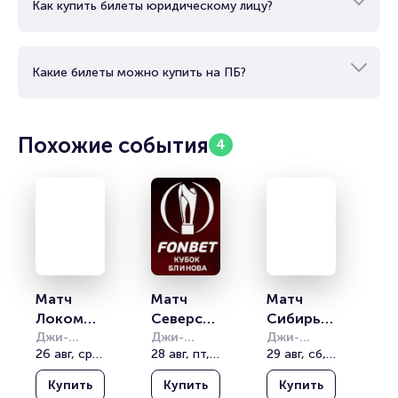
Как купить билеты юридическому лицу?
Какие билеты можно купить на ПБ?
Похожие события
4
Матч 
Матч 
Матч 
Локомот
Северста
Сибирь - 
ив - 
Джи-
ль - 
Джи-
Нефтехи
Джи-
Драйв (G-
26 авг, ср, 15:00
Драйв (G-
28 авг, пт, 19:30
Драйв (G-
29 авг, сб, 15:00
Нефтехи
Нефтехи
мик. 
Drive 
Drive 
Drive 
мик. 
мик. 
Мемориа
Купить
Купить
Купить
Арена)
Арена)
Арена)
Мемориа
Мемориа
л имени 