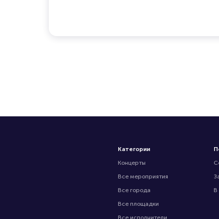
Категории
П
Концерты
С
Все мероприятия
З
Все города
В
Все площадки
Все исполнители