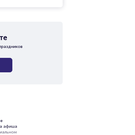
те
праздников
ре
на афиша
циальном