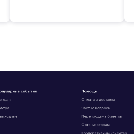
опулярные события
Помощь
егодня
Оплата и доставка
автра
Частые вопросы
 выходные
Перепродажа билетов
Организаторам
Корпоративным клиентам