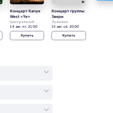
Концерт Kanye 
Концерт группы 
West «Ye»
Звери
Центральный 
Лужники
)
стадион Алматы
14 авг, пт, 21:00
15 авг, сб, 20:00
Купить
Купить