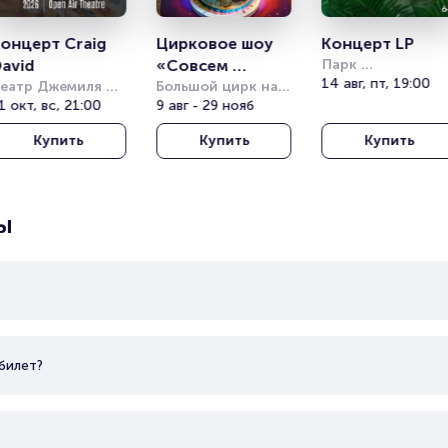
онцерт Craig 
Цирковое шоу 
Концерт LP
avid
«Совсем 
Парк 
Кучукчифтлик 
14 авг, пт, 19:00
еатр Джемиля 
большой»
Большой цирк на 
(Kucukciftlik Park
опузлу под 
1 окт, вс, 21:00
проспекте 
9 авг - 29 нояб
ткрытым небом 
Вернадского
Купить
Купить
Купить
Harbiye Cemil 
opuzlu Open Air 
heatre)
ы
билет?