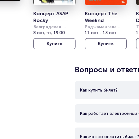
Концерт ASAP 
Концерт The 
К
Rocky
Weeknd
D
Белградская 
Раджамангала 
Т
Арена (бывш. 
8 окт, чт, 19:00
Нэшнл Стэдиум 
11 окт - 13 окт
Т
1
Штарк Арена)
(Rajamangala 
о
Купить
Купить
National Stadium)
(
T
T
Вопросы и ответ
Как купить билет?
Как работает электронный 
Как можно оплатить билет?