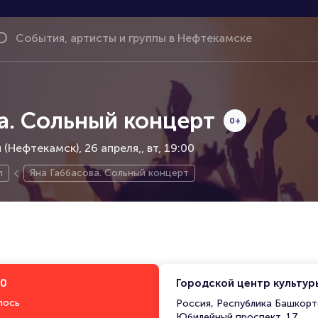
а. Сольный концерт
0+
 (Нефтекамск), 26 апреля,
вт, 19:00
п
Яна Габбасова. Сольный концерт
00
Городской центр культур
лось
Россия, Республика Башкорт
Юбилейный проспект, 17