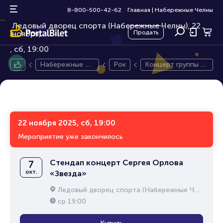
Концерт группы КняZz
16+
8-800-500-42-62
Главная
|
Набережные Челны
Ледовый дворец спорта (Набережные Челны), 22
ноября,
Продать
сб, 19:00
Набережные Че
Рок
Концерт группы К
лны
няZz
22 ноября 2025, сб, 19:00
Мероприятие уже закончилось
Стендап концерт Сергея Орлова
7
окт.
«Звезда»
Ледовый дворец спорта (Набережные Челны)
ср
19:00