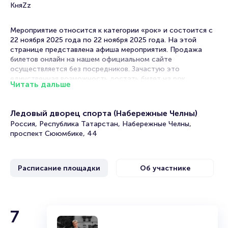
КняZz
Мероприятие относится к категории «рок» и состоится с
22 ноября 2025 года по 22 ноября 2025 года. На этой
странице представлена афиша мероприятия. Продажа
билетов онлайн на нашем официальном сайте
осуществляется без посредников. Зачастую это
единственная возможность достать билет на рок.
Читать дальше
Билеты на концерт группы КняZz
Ледовый дворец спорта (Набережные Челны)
Portalbilet – удобный и надежный сервис для покупки и
Россия, Республика Татарстан, Набережные Челны,
продажи билетов на мероприятия разного формата.
проспект Сююмбике, 44
Среднее время на покупку билета здесь начиная с выбора
места завершая оформлением его в зрительном зале на
ваше имя занимает не более двух минут. Билеты на
Расписание площадки
Об участнике
концерт группы КняZz пользуются большой популярностью
у зрителей. Спешите купить их, пока они есть в наличии.
Полезные ссылки
КняZz
7
Подробнее о том, как вернуть, сдать или продать билет