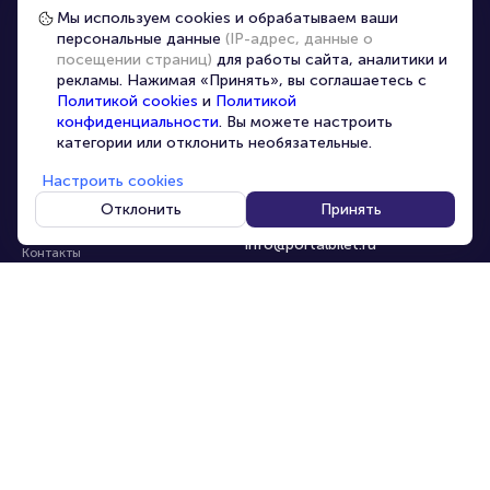
Частые вопросы
Мы используем cookies и обрабатываем ваши
персональные данные
(IP-адрес, данные о
Перепродажа билетов
посещении страниц)
для работы сайта, аналитики и
Организаторам
рекламы. Нажимая «Принять», вы соглашаетесь с
Корпоративным клиентам
Политикой cookies
и
Политикой
конфиденциальности
. Вы можете настроить
VIP-билеты
категории или отклонить необязательные.
Условия использования
Настроить cookies
Персональные данные
8-800-500-42-62
Отклонить
Принять
О компании
8-499-226-15-14
info@portalbilet.ru
Контакты
С 10:00 до 21:00
,
Карта сайта
звонок бесплатный
Управление cookies
Все площадки
Главная
|
Набережные Челны
© 2020 -
2026
portalbilet.ru
Все права защищены