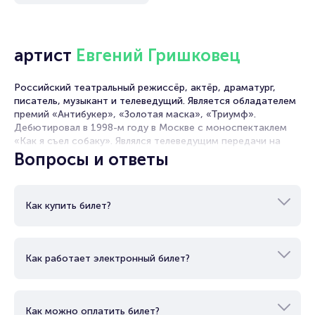
Полезные ссылки
артист
Евгений Гришковец
Подробнее о том, как вернуть, сдать или продать билет
читайте в разделах:
Российский театральный режиссёр, актёр, драматург,
Продать билет
писатель, музыкант и телеведущий. Является обладателем
Брокерам
премий «Антибукер», «Золотая маска», «Триумф».
Организаторам
Дебютировал в 1998-м году в Москве с моноспектаклем
«Как я съел собаку». Являлся телеведущим передачи на
СТС «Настроение с Евгением Гришковцом». Написал книги
Вопросы и ответы
«Рубашка», «Реки», «Зима» и т.д. Был участником
экспедиции «Русская Арктика» на судне «Профессор
Молчанов», где вёл дневник, послуживший материалом для
Как купить билет?
одной из книг. Свой первый альбом записал в 2002-м году
при содействии группы «Бигуди».
Как работает электронный билет?
Как можно оплатить билет?