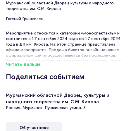
Мурманский областной Дворец культуры и народного
творчества им. С.М. Кирова
Евгений Гришковец
Мероприятие относится к категории «моноспектакль» и
состоится с 17 сентября 2024 года по 17 сентября 2024
года в ДК им. Кирова. На этой странице представлена
афиша мероприятия. Продажа билетов онлайн на нашем
официальном сайте осуществляется без посредников.
Зачастую это единственная возможность достать билет
Читать дальше
на моноспектакль.
Поделиться событием
Билеты на монолог-концерт Евгения Гришковца
«Порядок слов»
Мурманский областной Дворец культуры и
Portalbilet – удобный и надежный сервис для покупки и
народного творчества им. С.М. Кирова
продажи билетов на мероприятия разного формата.
Среднее время на покупку билета здесь начиная с выбора
Россия, Мурманск, Пушкинская улица, 3
места завершая оформлением его в зрительном зале на
ваше имя занимает не более двух минут. Билеты на
«Порядок слов» пользуются большой популярностью у
Об участнике
зрителей. Спешите купить их, пока они есть в наличии.