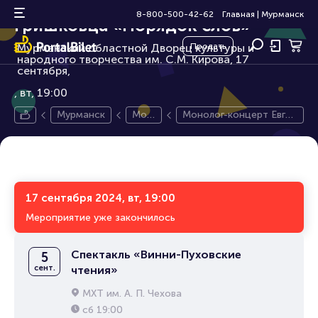
Монолог-концерт Евгения
18+
8-800-500-42-62
Главная
|
Мурманск
Гришковца «Порядок слов»
Мурманский областной Дворец культуры и
Продать
народного творчества им. С.М. Кирова, 17
сентября,
вт, 19:00
Мурманск
Мон
Монолог-концерт Евген
оспе
ия Гришковца «Порядо
ктак
к слов»
ль
17 сентября 2024, вт, 19:00
Мероприятие уже закончилось
Спектакль «Винни-Пуховские
5
сент.
чтения»
МХТ им. А. П. Чехова
сб
19:00