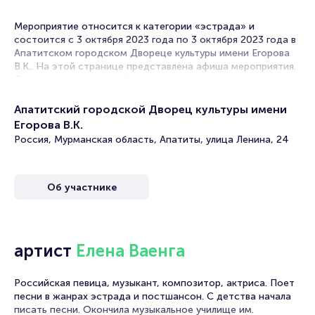
Мероприятие относится к категории «эстрада» и
состоится с 3 октября 2023 года по 3 октября 2023 года в
Апатитском городском Двореце культуры имени Егорова
В.К.. На этой странице представлена афиша мероприятия.
Продажа билетов онлайн на нашем официальном сайте
осуществляется без посредников. Зачастую это
единственная возможность достать билет на эстраду.
Апатитский городской Дворец культуры имени
Егорова В.К.
Билеты на концерт Елены Ваенги
Россия, Мурманская область, Апатиты, улица Ленина, 24
Portalbilet – удобный и надежный сервис для покупки и
продажи билетов на мероприятия разного формата.
Об участнике
Среднее время на покупку билета здесь начиная с выбора
места завершая оформлением его в зрительном зале на
ваше имя занимает не более двух минут. Билеты на Елену
Ваенгу пользуются большой популярностью у зрителей.
Спешите купить их, пока они есть в наличии.
артист
Елена Ваенга
Полезные ссылки
Российская певица, музыкант, композитор, актриса. Поет
песни в жанрах эстрада и постшансон. С детства начала
Подробнее о том, как вернуть, сдать или продать билет
писать песни. Окончила музыкальное училище им.
читайте в разделах: