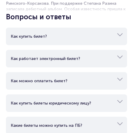
Римского-Корсакова. При поддержке Степана Разина
записала дебютный альбом. Особая известность пришла к
Продать билет
ней после релиза альбома «Белая птица». Певица не раз
Вопросы и ответы
Брокерам
побеждала в номинациях различных песенных конкурсов. В
Организаторам
ее активе несколько «Золотых граммофонов».
Неоднократно выступала в Государственном Кремлёвском
Как купить билет?
дворце. В дискографии исполнительницы 12 студийных
альбомов.
Как работает электронный билет?
Как можно оплатить билет?
Как купить билеты юридическому лицу?
Какие билеты можно купить на ПБ?