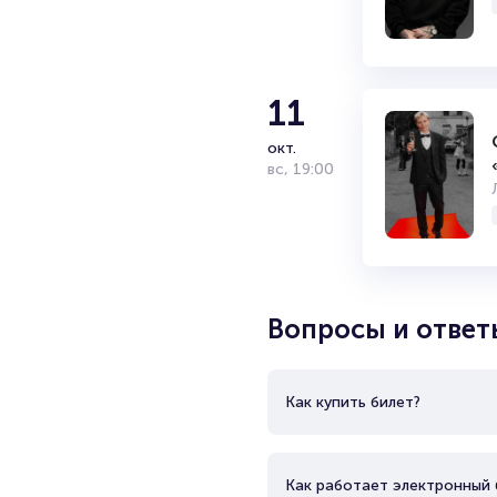
Исполнители познакомились н
принадлежат хиты «Малыш», «С
«Золотых граммофонов». С 200
11
окт.
вс
,
19:00
Вопросы и ответ
Как купить билет?
Как работает электронный 