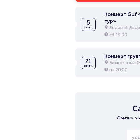
Концерт Guf
тур»
5
Ледовый Двор
сент.
сб
19:00
Концерт групп
21
Баскет-холл (
сент.
пн
20:00
С
Обычно мы