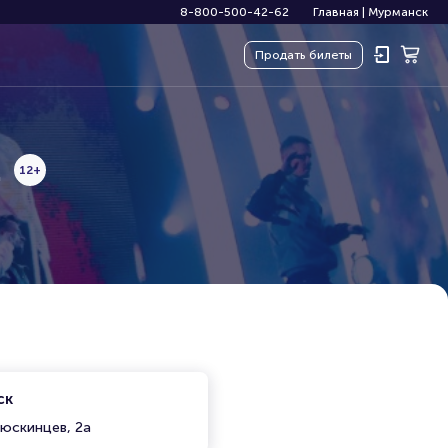
8-800-500-42-62
Главная
|
Мурманск
Продать
билеты
.
12+
ск
люскинцев, 2а