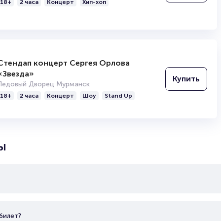
читайте в разделах:
а радио «Европа плюс Самара», переехали в Москву и начали за
18+
2 часа
Концерт
Хип-хоп
тудент», «Он тебя целует». Артисты расстались в августе 2006
Продать билет
8 г. Сергей Жуков начал использовать название бывшей группы д
Брокерам
Организаторам
Стендап концерт Сергея Орлова
«Звезда»
Купить
Ледовый Дворец Мурманск
18+
2 часа
Концерт
Шоу
Stand Up
ы
билет?