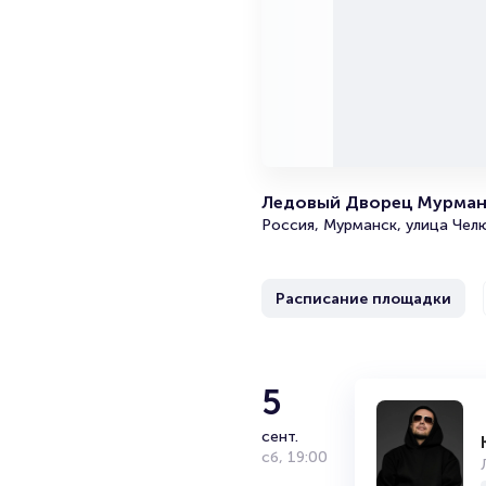
Ледовый Дворец Мурман
Россия, Мурманск, улица Чел
Расписание площадки
Руки Ввер
5
сент.
Известная российская группа,
сб
,
19:00
евродэнс, техно, хаус, элект