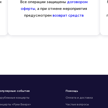
и
Все операции защищены
договором
оферты
, а при отмене мероприятия
предусмотрен
возврат средств
опулярные события
Помощь
арубежные концерты
Оплата и доставка
онцерты «Руки Вверх»
Частые вопросы