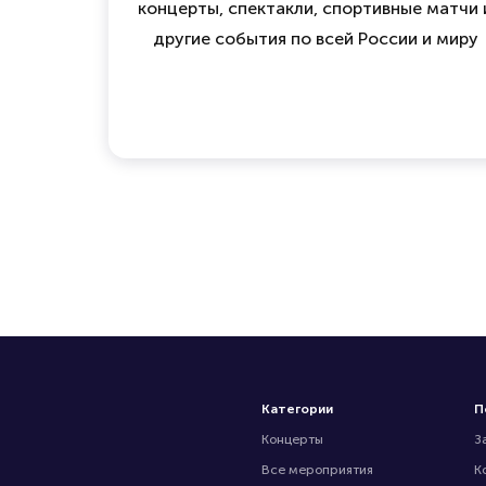
концерты, спектакли, спортивные матчи 
другие события по всей России и миру
Категории
П
Концерты
З
Все мероприятия
К