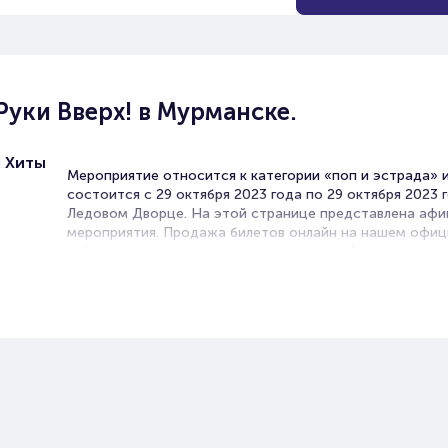
уки Вверх! в Мурманске.
! Хиты
Мероприятие относится к категории «поп и эстрада» 
состоится с 29 октября 2023 года по 29 октября 2023 
Ледовом Дворце. На этой странице представлена аф
мероприятия. Продажа билетов онлайн на нашем офи
сайте осуществляется без посредников. Зачастую это
единственная возможность достать билет на концерт.
В в Мурманске концерты эстрадных исполнителей про
часто. Концертные залы на выступлениях любимых арт
всегда заполнены, поскольку поп-музыка любима прак
всеми. Легкие мотивы, запоминающиеся строки и новы
уже напевает вся страна!
В репертуаре поп-певца таких песен всегда несколько,
поэтому решив посетить это мероприятие, вы гарант