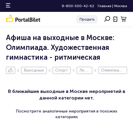
8-800-500-42-62
Главная
|
Москва
Продать
Афиша на выходные в Москве:
Олимпиада. Художественная
гимнастика - ритмическая
Выходные
Спорт
Летн
Олимпиад
ие О
а. Художес
лимп
твенная ги
ийск
мнастика -
В ближайшие выходные в Москве мероприятий в
ие И
ритмическ
данной категории нет.
гры 2
ая
024
Посмотрите аналогичные мероприятия в похожих
категориях