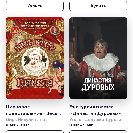
Купить
Купить
Цирковое 
Экскурсия в музее 
представление «Весь 
«Династия Дуровых»
этот циркъ»
Цирк Никулина на 
Уголок дедушки Дурова
Цветном бульваре
8 авг - 9 авг
8 авг - 9 авг