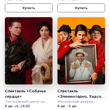
Купить
Купить
Спектакль «Собачье 
Спектакль 
сердце»
«Элементарно, Хадсон! 
Театральный центр на 
Дело о собаке Б.»
Московский дворец 
Страстном
8 авг, сб, 14:00
молодёжи
8 авг - 9 авг