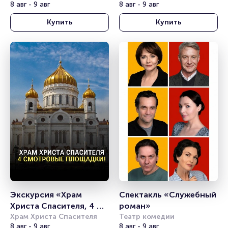
8 авг - 9 авг
проспекте Вернадского
8 авг - 9 авг
Купить
Купить
Экскурсия «Храм 
Спектакль «Служебный 
Христа Спасителя, 4 
роман»
смотровые площадки!»
Храм Христа Спасителя
Театр комедии
8 авг - 9 авг
8 авг - 9 авг