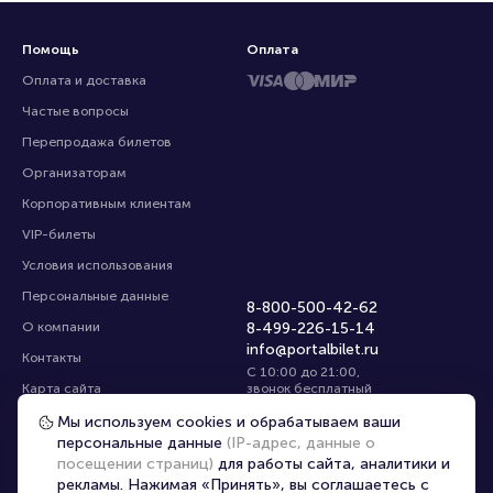
Помощь
Оплата
Оплата и доставка
Частые вопросы
Перепродажа билетов
Организаторам
Корпоративным клиентам
VIP-билеты
Условия использования
Персональные данные
8-800-500-42-62
О компании
8-499-226-15-14
info@portalbilet.ru
Контакты
С 10:00 до 21:00
,
Карта сайта
звонок бесплатный
Управление cookies
Все площадки
Мы используем cookies и обрабатываем ваши
персональные данные
(IP-адрес, данные о
посещении страниц)
для работы сайта, аналитики и
Главная
|
Москва
рекламы. Нажимая «Принять», вы соглашаетесь с