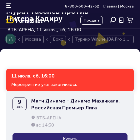
Турнир Winline IBA.Pro 19.
12+
8-800-500-42-62
Главная
|
Москва
Мурат Гассиев против
Питера Кадиру
Продать
ВТБ-АРЕНА, 11 июля,
сб, 16:00
Москва
Бокс
Турнир Winline IBA.Pro 19.
Мурат Гассиев против Пи
тера Кадиру
11 июля, сб, 16:00
Мероприятие уже закончилось
Матч Динамо - Динамо Махачкала.
9
авг.
Российская Премьер Лига
ВТБ-АРЕНА
вс
14:30
Купить