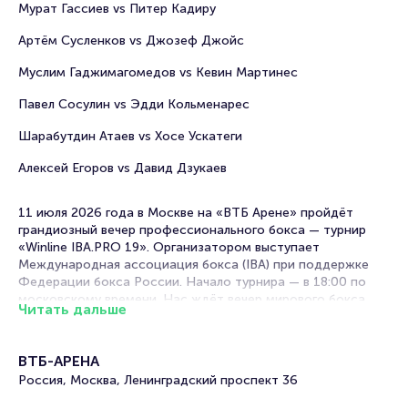
Мурат Гассиев vs Питер Кадиру
Артём Сусленков vs Джозеф Джойс
Муслим Гаджимагомедов vs Кевин Мартинес
Павел Сосулин vs Эдди Кольменарес
Шарабутдин Атаев vs Хосе Ускатеги
Алексей Егоров vs Давид Дзукаев
11 июля 2026 года в Москве на «ВТБ Арене» пройдёт
грандиозный вечер профессионального бокса — турнир
«Winline IBA.PRO 19». Организатором выступает
Международная ассоциация бокса (IBA) при поддержке
Федерации бокса России. Начало турнира — в 18:00 по
московскому времени. Нас ждёт вечер мирового бокса,
Читать дальше
чемпионских имён и поединков, которые нужно увидеть
вживую.
ВТБ-АРЕНА
Главным событием вечера станет бой россиянина Мурата
Россия, Москва, Ленинградский проспект 36
Гассиева (33-2, 26 КО) против немца Питера Кадиру (23-1,
13КО). Гассиев проведёт первую защиту пояса регулярного