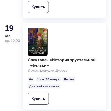
Организаторам
Купить
19
авг.
ср
,
12:00
Спектакль «История хрустальной
туфельки»
Уголок дедушки Дурова
6+
1 час 30 минут
Детям
Детский спектакль
Купить