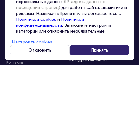
персональные данные
(IP-адрес, данные о
Перепродажа билетов
посещении страниц)
для работы сайта, аналитики и
Организаторам
рекламы. Нажимая «Принять», вы соглашаетесь с
Корпоративным клиентам
Политикой cookies
и
Политикой
конфиденциальности
. Вы можете настроить
VIP-билеты
категории или отклонить необязательные.
Условия использования
Настроить cookies
Персональные данные
8-800-500-42-62
Отклонить
Принять
О компании
8-499-226-15-14
info@portalbilet.ru
Контакты
С 10:00 до 21:00
,
Карта сайта
звонок бесплатный
Управление cookies
Все площадки
Главная
|
Москва
© 2020 -
2026
portalbilet.ru
Все права защищены