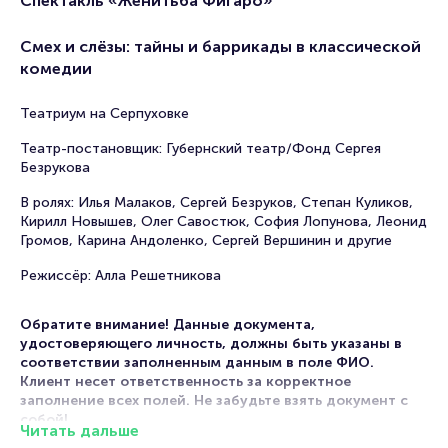
Спектакль «Женитьба Фигаро»
Смех и слёзы: тайны и баррикады в классической
комедии
Театриум на Серпуховке
Театр-постановщик: Губернский театр/Фонд Сергея
Безрукова
В ролях: Илья Малаков, Сергей Безруков, Степан Куликов,
Кирилл Новышев, Олег Савостюк, София Лопунова, Леонид
Громов, Карина Андоленко, Сергей Вершинин и другие
Режиссёр: Алла Решетникова
Обратите внимание! Данные документа,
удостоверяющего личность, должны быть указаны в
соответствии заполненным данным в поле ФИО.
Клиент несет ответственность за корректное
заполнение всех полей. Не забудьте взять документ с
собой!
Читать дальше