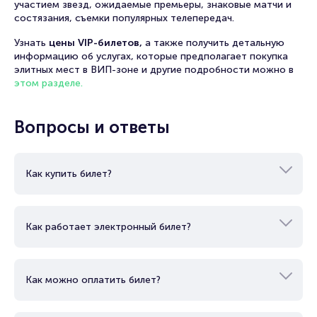
комфортом, купив премиальные билеты на страницах
маркетплейса Portalbilet. У нас собраны самые интересные
предложения от организаторов мероприятий и билетных
брокеров. Вы с легкостью приобретете эксклюзивные
билеты на концерты и аншлаговые спектакли, шоу с
участием звезд, ожидаемые премьеры, знаковые матчи и
состязания, съемки популярных телепередач.
Узнать
цены VIP-билетов,
а также получить детальную
информацию об услугах, которые предполагает покупка
элитных мест в ВИП-зоне и другие подробности можно в
этом разделе.
Вопросы и ответы
Как купить билет?
Как работает электронный билет?