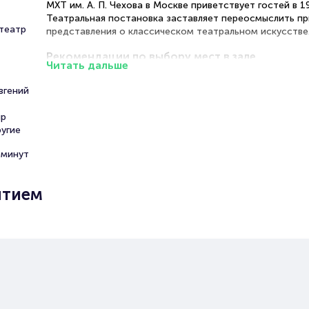
МХТ им. А. П. Чехова в Москве приветствует гостей в 19
Театральная постановка заставляет переосмыслить п
театр
представления о классическом театральном искусстве
Рекомендации по выбору мест в зале
Читать дальше
Партер (середина) — превосходное расположение для
вгений
детального восприятия актерской игры, мимики и жест
передающих нюансы драматургического текста
ир
Бельэтаж — отличное сочетание доступной цены и
угие
качественного обзора для полноценного восприятия
сценического пространства
 минут
Балкон — экономичный вариант с возможностью оцен
композиционное построение мизансцен в целом
ытием
VIP-сектор — исключительный комфорт для вдумчивог
погружения в драматургическое повествование
Спектакль «Третий звонок, господа!» в Москве
бронирование билетов
Подробную информацию о стоимости мест различных