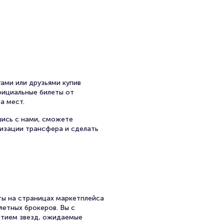
ный артист РСФСР
ами или друзьями купив
официальные билеты от
а мест.
шись с нами, сможете
низации трансфера и сделать
ы на страницах маркетплейса
енного театра имени А.П.
 училище имени М. С.
летных брокеров. Вы с
ством В. Сафронова.
стием звезд, ожидаемые