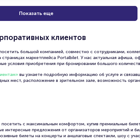
Показать еще
Евгений Киндинов
орпоративных клиентов
Советский и российский актёр театра и кино, народ
осетить большой компанией, совместно с сотрудниками, коллег
 страницах маркетплейса Portalbilet. У нас актуальная афиша, 
ные условия приобретения при бронировании большого количеств
лиентам»
вы узнаете подробную информацию об услуге и связав
одных мест, расположение в зрительном зале, возможность орга
 посетить с максимальным комфортом, купив премиальные билет
Молодая российская актриса Московского Художеств
Владимир Тимофеев завершил обучение в Театральном
амые интересные предложения от организаторов мероприятий и би
Чехова
Щепкина в 1989 году, обучаясь на курсе под руковод
юзивные билеты на концерты и аншлаговые спектакли, шоу с уча