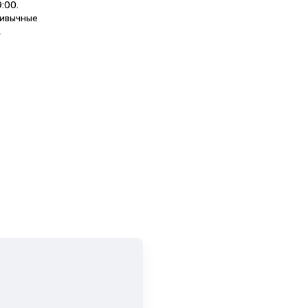
:00.
ривычные
.
ов,
ить
о
: