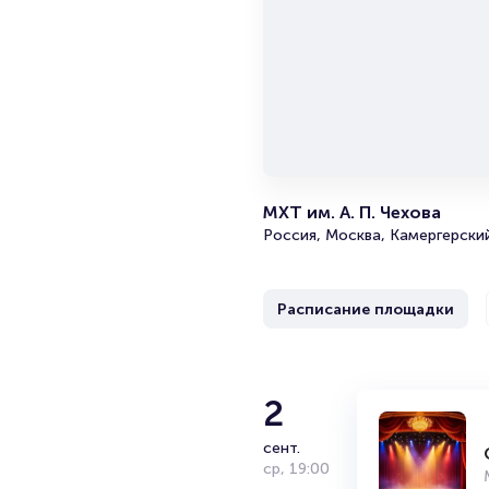
МХТ им. А. П. Чехова
Россия, Москва, Камергерский
Расписание площадки
2
2
Спектакль «
МХТ им. А. П. 
сент.
сент.
ср
ср
,
,
19:00
19:00
16+
2 часа