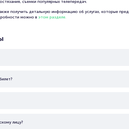
остязания, съемки популярных телепередач.
С 1991 года он стал частью труппы Художественного 
также получить детальную информацию об услугах, которые пред
дробности можно в
этом разделе.
ы
билет?
скому лицу?