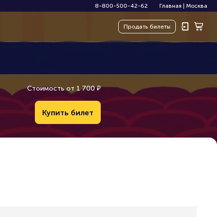
8-800-500-42-62
Главная
|
Москва
Продать
билеты
Стоимость от
1
7
0
0
₽
Купить билет