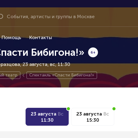
Помощь
Контакты
пасти Бибигона!»
6+
разцова, 23 августа
вс, 11:30
ый театр
Спектакль «Спасти Бибигона!»
23 августа
Вс
23 августа
Вс
11:30
15:30