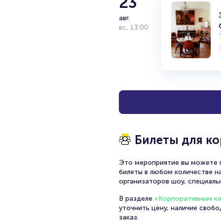
23
авг.
вс
,
13:00
Билеты для к
Это мероприятие вы можете п
билеты в любом количестве на
организаторов шоу, специаль
В разделе
«Корпоративным к
уточнить цену, наличие своб
заказ.