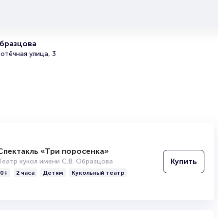
представления!
По вопросам выбора мест и оформления заказа обращ
по телефону 8-800-500-42-62, 8-499-226-15-14.
Образцова
Полезные ссылки
отёчная улица, 3
Подробнее о том, как вернуть, сдать или продать биле
читайте в разделах:
Продать билет
Брокерам
Организаторам
Спектакль «Три поросенка»
Купить
Театр кукол имени С.В. Образцова
0+
2 часа
Детям
Кукольный театр