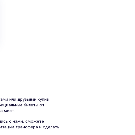
ами или друзьями купив
официальные билеты от
а мест.
шись с нами, сможете
низации трансфера и сделать