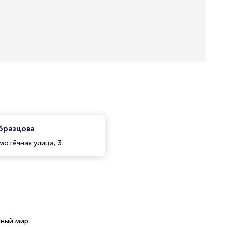
Образцова
мотёчная улица, 3
чный мир