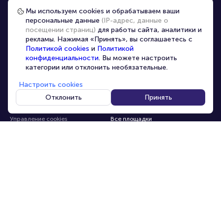
Организаторам
Мы используем cookies и обрабатываем ваши
персональные данные
(IP-адрес, данные о
Корпоративным клиентам
посещении страниц)
для работы сайта, аналитики и
VIP-билеты
рекламы. Нажимая «Принять», вы соглашаетесь с
Политикой cookies
и
Политикой
Условия использования
конфиденциальности
. Вы можете настроить
Персональные данные
категории или отклонить необязательные.
8-800-500-42-62
О компании
8-499-226-15-14
Настроить cookies
info@portalbilet.ru
Контакты
Отклонить
Принять
С 10:00 до 21:00
,
Карта сайта
звонок бесплатный
Управление cookies
Все площадки
Главная
|
Москва
© 2020 -
2026
portalbilet.ru
Все права защищены