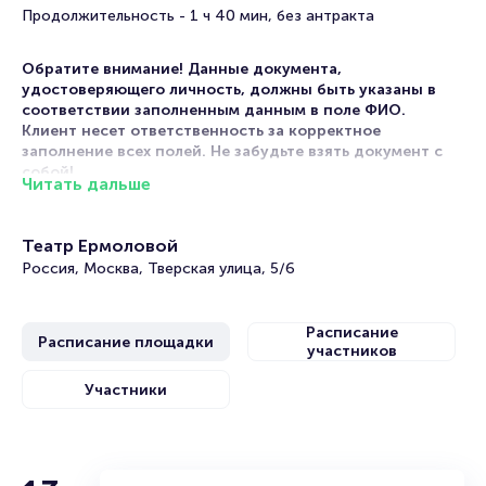
Продолжительность - 1 ч 40 мин, без антракта
Обратите внимание! Данные документа,
удостоверяющего личность, должны быть указаны в
соответствии заполненным данным в поле ФИО.
Клиент несет ответственность за корректное
заполнение всех полей. Не забудьте взять документ с
собой!
Читать дальше
Мероприятие относится к категории «комедия» и
состоится с 18 июля 2026 года по 18 июля 2026 года. На
Театр Ермоловой
этой странице представлена афиша мероприятия.
Россия, Москва, Тверская улица, 5/6
Продажа билетов онлайн на нашем официальном сайте
осуществляется без посредников. Зачастую это
единственная возможность достать билет на спектакль.
Расписание
Расписание площадки
Билеты на спектакль «Приличные люди»
участников
Участники
Portalbilet – удобный и надежный сервис для покупки и
продажи билетов на мероприятия разного формата.
Среднее время на покупку билета здесь начиная с выбора
места завершая оформлением его в зрительном зале на
ваше имя занимает не более двух минут. Билеты на