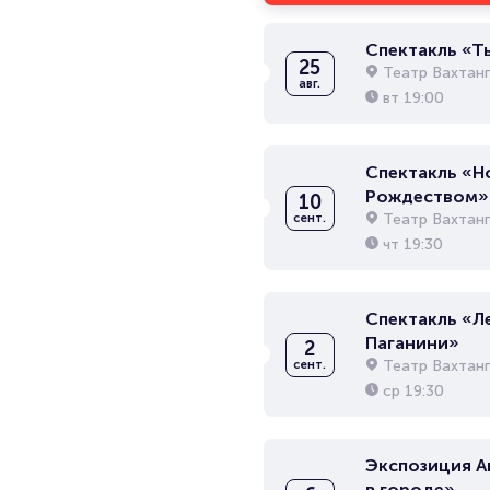
Спектакль «Т
25
Театр Вахтан
авг.
вт
19:00
Спектакль «Н
Рождеством»
10
Театр Вахтан
сент.
чт
19:30
Спектакль «Л
Паганини»
2
Театр Вахтан
сент.
ср
19:30
Экспозиция А
в городе»