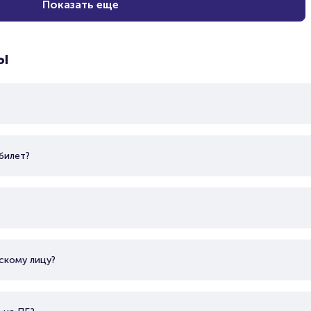
Показать еще
ы
билет?
скому лицу?