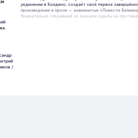
ки
уединении в Болдино, создаёт своё первое завершённ
произведение в прозе — знаменитые «Повести Белкина
Внимательно следивший за знаками судьбы на протяже
кий
жизни, поэт как будто подводит итоги пройденного пу
ва,
размышляет о грядущем. В его рассказах персонажи
переживают любовь и страдания, играют различные ро
блуждают в метельных просторах, участвуют в дуэлях,
преследуют похищенную девушку и стремятся обрест
счастье. Однако в итоге их судьбы неизменно меняютс
ксандр
влиянием Случая.
митрий
иков /
Билеты на спектакль «Повести
Пушкина»
Portalbilet – удобный и надежный сервис для покупки 
билетов на мероприятия разного формата. Среднее вр
покупку билета здесь начиная с выбора места заверша
оформлением его в зрительном зале на ваше имя зани
более двух минут. Билеты на «Повести Пушкина» поль
большой популярностью у зрителей. Спешите купить их
они есть в наличии.