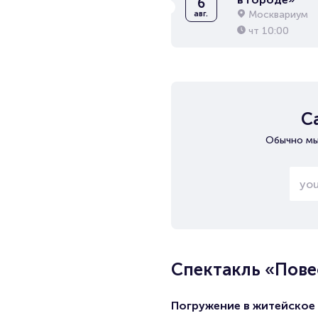
6
Москвариум
авг.
чт
10:00
С
Обычно мы
Спектакль «Пов
Погружение в житейское