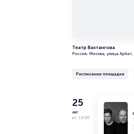
Театр Вахтангова
Россия, Москва, улица Арбат,
Расписание площадки
2
25
Спектакль «
Театр Вахтанг
сент.
авг.
ср
вт
,
,
19:00
19:30
16+
2 часа