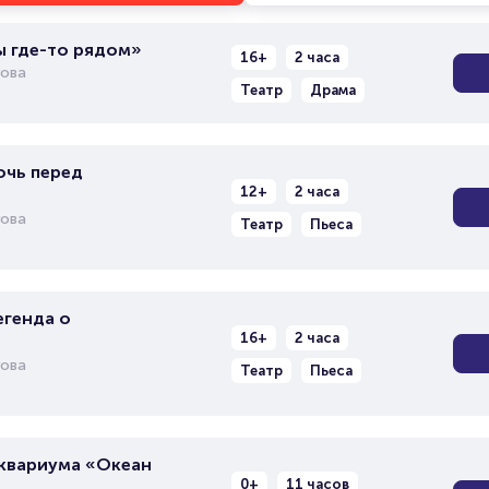
ы где-то рядом»
16+
2 часа
гова
Театр
Драма
очь перед
12+
2 часа
гова
Театр
Пьеса
егенда о
16+
2 часа
гова
Театр
Пьеса
квариума «Океан
0+
11 часов