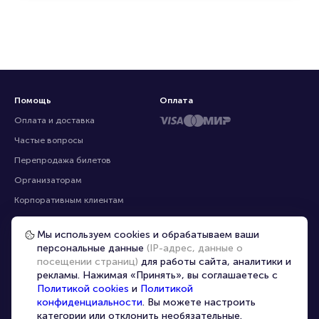
Помощь
Оплата
Оплата и доставка
Частые вопросы
Перепродажа билетов
Организаторам
Корпоративным клиентам
VIP-билеты
Мы используем cookies и обрабатываем ваши
Условия использования
персональные данные
(IP-адрес, данные о
Персональные данные
посещении страниц)
для работы сайта, аналитики и
8-800-500-42-62
рекламы. Нажимая «Принять», вы соглашаетесь с
О компании
8-499-226-15-14
Политикой cookies
и
Политикой
info@portalbilet.ru
Контакты
конфиденциальности
. Вы можете настроить
С 10:00 до 21:00
,
категории или отклонить необязательные.