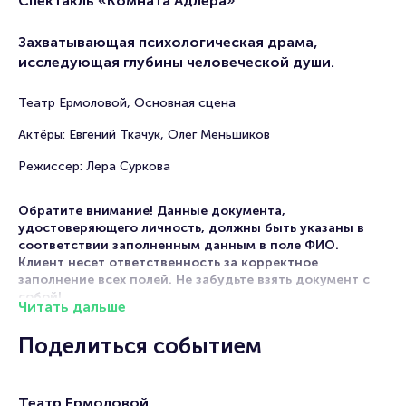
Спектакль «Комната Адлера»
Захватывающая психологическая драма,
исследующая глубины человеческой души.
Театр Ермоловой, Основная сцена
Актёры: Евгений Ткачук, Олег Меньшиков
Режиссер: Лера Суркова
Обратите внимание! Данные документа,
удостоверяющего личность, должны быть указаны в
соответствии заполненным данным в поле ФИО.
Клиент несет ответственность за корректное
заполнение всех полей. Не забудьте взять документ с
собой!
Читать дальше
Комната является не только частью жилого пространства,
Поделиться событием
но и символом защищенности личной жизни. В пьесе
«Комната Адлера», созданной драматургом Анастасией
Букреевой, этот образ используется для описания
психического расстройства. В центре сюжета — психолог
Театр Ермоловой