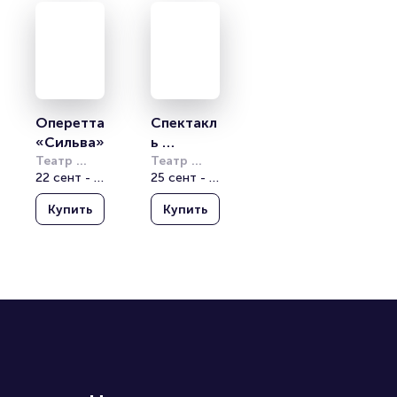
Оперетта 
Спектакл
«Сильва»
ь 
Театр 
«Оркест
Театр 
Ермоловой
22 сент - 23 окт
Ермоловой
25 сент - 31 окт
р мечты. 
Медь»
Купить
Купить