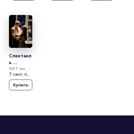
Спектакл
ь 
«Старши
МХТ им. А. 
П. Чехова
7 сент, пн, 19:00
й сын»
Купить