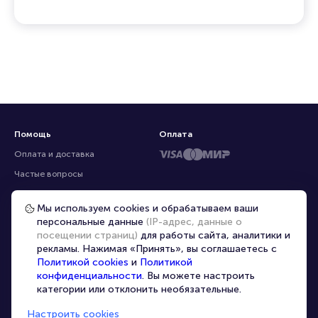
Помощь
Оплата
Оплата и доставка
Частые вопросы
Перепродажа билетов
Мы используем cookies и обрабатываем ваши
Организаторам
персональные данные
(IP-адрес, данные о
Корпоративным клиентам
посещении страниц)
для работы сайта, аналитики и
рекламы. Нажимая «Принять», вы соглашаетесь с
VIP-билеты
Политикой cookies
и
Политикой
Условия использования
конфиденциальности
. Вы можете настроить
категории или отклонить необязательные.
Персональные данные
8-800-500-42-62
Настроить cookies
О компании
8-499-226-15-14