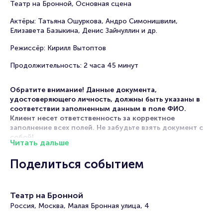
Театр на Бронной, Основная сцена
Актёры: Татьяна Ошуркова, Андро Симонишвили,
Елизавета Базыкина, Денис Зайнуллин и др.
Режиссёр: Кирилл Вытоптов
Продолжительность: 2 часа 45 минут
Обратите внимание! Данные документа,
удостоверяющего личность, должны быть указаны в
соответствии заполненным данным в поле ФИО.
Клиент несет ответственность за корректное
заполнение всех полей. Не забудьте взять документ с
собой!
Читать дальше
Мероприятие относится к категории «комедия» и
Поделиться событием
состоится 19 октября 2026 года в театре на Бронной. На
этой странице представлена афиша мероприятия.
Продажа билетов онлайн на нашем официальном сайте
осуществляется без посредников. Зачастую это
Театр на Бронной
единственная возможность достать билет на комедию.
Россия, Москва, Малая Бронная улица, 4
Билеты на спектакль «Богатые невесты. Новый