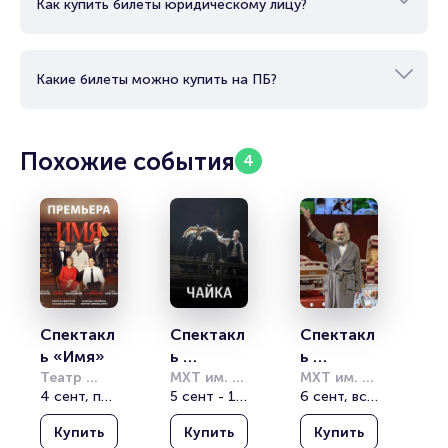
Как купить билеты юридическому лицу?
Какие билеты можно купить на ПБ?
Похожие события
4
Спектакл
Спектакл
Спектакл
ь «Имя»
ь 
ь 
Театр 
«Чайка»
МХТ им. А. 
«Третий 
МХТ им. А. 
имени 
4 сент, пт, 19:00
П. Чехова
5 сент - 14 сент
П. Чехова
6 сент, вс, 19:00
звонок, 
Моссовета
господа!
Купить
Купить
Купить
»