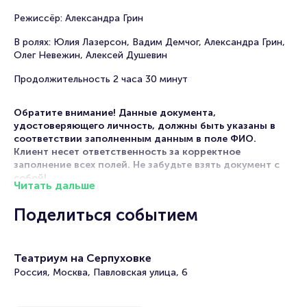
Режиссёр: Александра Грин
В ролях: Юлия Лазерсон, Вадим Демчог, Александра Грин,
Олег Невежин, Алексей Душевин
Продолжительность 2 часа 30 минут
Обратите внимание! Данные документа,
удостоверяющего личность, должны быть указаны в
соответствии заполненным данным в поле ФИО.
Клиент несет ответственность за корректное
заполнение всех полей. Не забудьте взять документ с
собой!
Читать дальше
Спектакль «Аномалия» будет представлен 6 октября 2026.
Поделиться событием
Театриум на Серпуховке в Москве готов принять зрителей
в 19:00. Эта театральная постановка затрагивает вечные
вопросы бытия, оставляя неизгладимый след в душе
каждого зрителя.
Театриум на Серпуховке
Россия, Москва, Павловская улица, 6
Рекомендации по выбору мест в зале