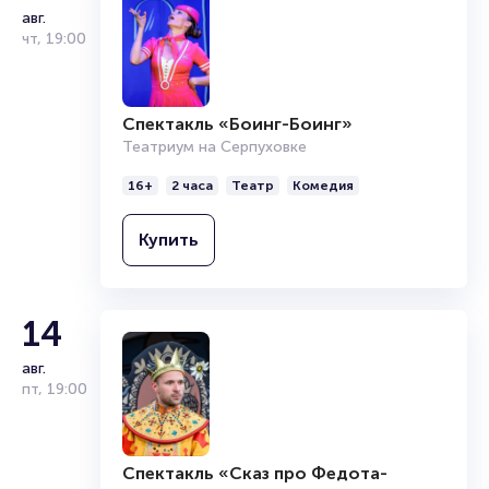
авг.
Для консультации и бронирования обращайтесь по
чт
,
19:00
телефону 8-800-500-42-62, 8-499-226-15-14.
Обратите внимание, возможна смена актёрского состава.
Спектакль «Боинг-Боинг»
Полезные ссылки
Театриум на Серпуховке
Подробнее о том, как вернуть, сдать или продать билет
16+
2 часа
Театр
Комедия
читайте в разделах:
Продать билет
Купить
Брокерам
Организаторам
14
авг.
пт
,
19:00
Спектакль «Сказ про Федота-