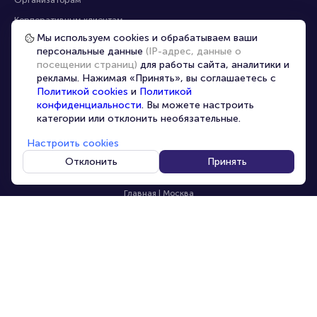
Корпоративным клиентам
Мы используем cookies и обрабатываем ваши
VIP-билеты
персональные данные
(IP-адрес, данные о
Условия использования
посещении страниц)
для работы сайта, аналитики и
рекламы. Нажимая «Принять», вы соглашаетесь с
Персональные данные
8-800-500-42-62
Политикой cookies
и
Политикой
О компании
8-499-226-15-14
конфиденциальности
. Вы можете настроить
info@portalbilet.ru
категории или отклонить необязательные.
Контакты
С 10:00 до 21:00
,
Карта сайта
звонок бесплатный
Настроить cookies
Управление cookies
Все площадки
Отклонить
Принять
Главная
|
Москва
© 2020 -
2026
portalbilet.ru
Все права защищены
В начало страницы