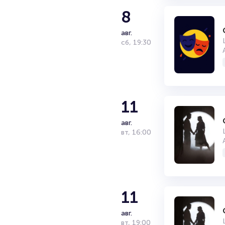
8
авг.
сб
,
19:30
11
авг.
вт
,
16:00
11
авг.
вт
,
19:00