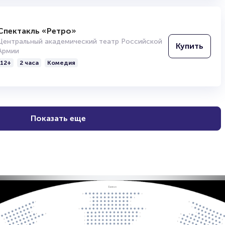
Спектакль «Ретро»
Центральный академический театр Российской
Купить
Армии
12+
2 часа
Комедия
Показать еще
и