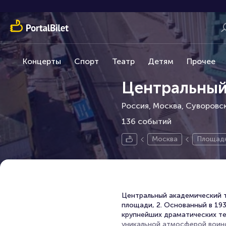
Концерты
Спорт
Театр
Детям
Прочее
Центральный
Россия, Москва, Суворовс
136 событий
Москва
Площад
Центральный академический 
площади, 2. Основанный в 19
крупнейших драматических те
уникальной атмосферой воинс