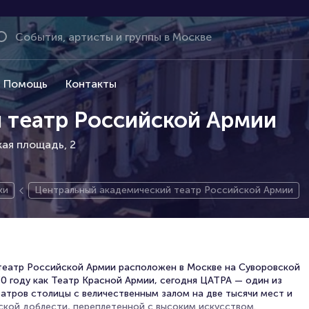
Помощь
Контакты
 театр Российской Армии
кая площадь, 2
ки
Центральный академический театр Российской Армии
театр Российской Армии расположен в Москве на Суворовской
30 году как Театр Красной Армии, сегодня ЦАТРА — один из
атров столицы с величественным залом на две тысячи мест и
кой доблести, переплетенной с высоким искусством.