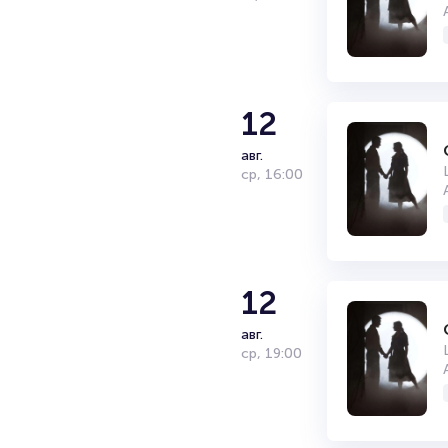
12
авг.
ср
,
16:00
12
авг.
ср
,
19:00