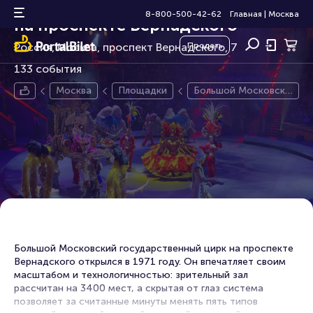
Большой Московский цирк
8-800-500-42-62
Главная
|
Москва
на проспекте Вернадского
Россия, Москва, проспект Вернадского, 7
Продать
133 события
Москва
Площадки
Большой Московски
й цирк
Большой Московский государственный цирк на проспекте
Вернадского открылся в 1971 году. Он впечатляет своим
масштабом и технологичностью: зрительный зал
рассчитан на 3400 мест, а скрытая от глаз система
позволяет за считанные минуты менять пять типов