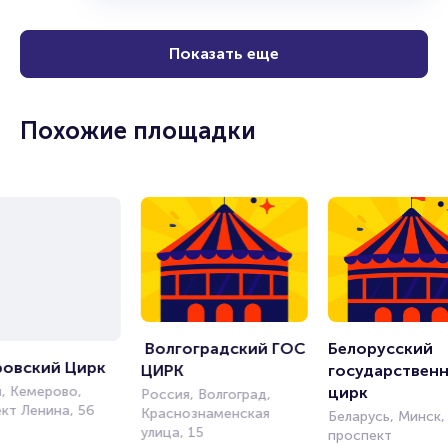
Показать еще
Похожие площадки
 Волгоградский ГОС 
Белорусский 
ровский Цирк
ЦИРК
государственн
, Кемерово,
цирк
Россия, Волгоград,
кт Ленина, 56
Краснознаменская
Беларусь, Минск,
улица, 15
проспект