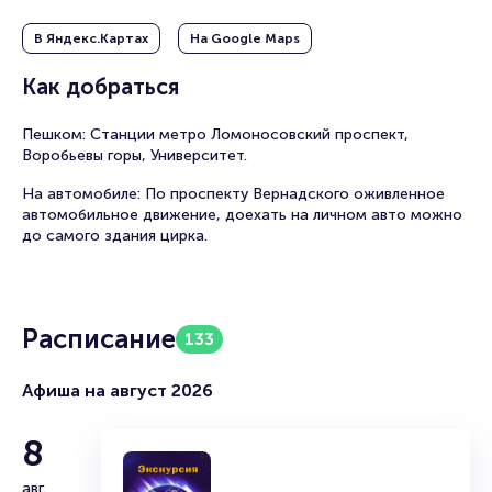
К зимним праздникам цирк ежегодно готовит
В Яндекс.Картах
На Google Maps
эксклюзивные новогодние шоу, превращая манеж в
волшебный мир с участием сотен артистов и экзотических
Как добраться
животных. Билеты в Большой Московской цирк на
Вернадского дарят взрослым и маленьким зрителям
искренний восторг и ощущение чуда.
Пешком: Станции метро Ломоносовский проспект,
Воробьевы горы, Университет.
На автомобиле: По проспекту Вернадского оживленное
автомобильное движение, доехать на личном авто можно
до самого здания цирка.
Расписание
133
Афиша на август 2026
8
авг.