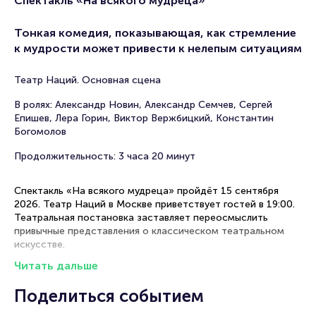
Спектакль «На всякого мудреца»
Тонкая комедия, показывающая, как стремление
к мудрости может привести к нелепым ситуациям
Театр Наций. Основная сцена
В ролях: Александр Новин, Александр Семчев, Сергей
Епишев, Лера Горин, Виктор Вержбицкий, Константин
Богомолов
Продолжительность: 3 часа 20 минут
Спектакль «На всякого мудреца» пройдёт 15 сентября
2026. Театр Наций в Москве приветствует гостей в 19:00.
Театральная постановка заставляет переосмыслить
привычные представления о классическом театральном
искусстве.
Читать дальше
Рекомендации по выбору мест в зале
Поделиться событием
Партер (середина) — превосходное расположение для
детального восприятия актерской игры, мимики и жестов,