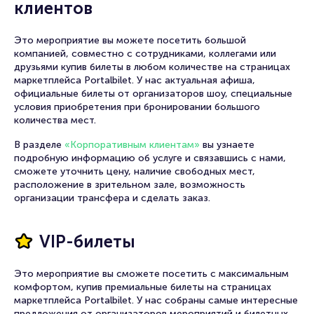
клиентов
Его работы неоднократно
номинировались на премию «Золотая
маска» в 2011, 2013 и 2022 годах. В 2014
Это мероприятие вы можете посетить большой
году он удостоился «Приза критики» этой
компанией, совместно с сотрудниками, коллегами или
же премии за постановку спектакля
друзьями купив билеты в любом количестве на страницах
«Идеальный муж. Комедия». Также
маркетплейса Portalbilet. У нас актуальная афиша,
Богомолов является лауреатом таких
официальные билеты от организаторов шоу, специальные
наград, как театральная премия «Чайка»,
условия приобретения при бронировании большого
премия Благотворительного фонда Олега
количества мест.
Табакова, премия Олега Янковского
«Творческое открытие», премия Москвы и
В разделе
«Корпоративным клиентам»
вы узнаете
других престижных наград.
подробную информацию об услуге и связавшись с нами,
сможете уточнить цену, наличие свободных мест,
расположение в зрительном зале, возможность
организации трансфера и сделать заказ.
VIP-билеты
Это мероприятие вы сможете посетить с максимальным
комфортом, купив премиальные билеты на страницах
маркетплейса Portalbilet. У нас собраны самые интересные
предложения от организаторов мероприятий и билетных