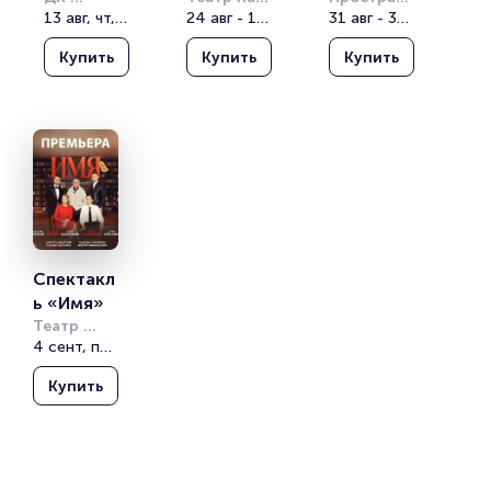
Выборгский
13 авг, чт, 19:00
Бронной
24 авг - 10 окт
 «Внутри»
31 авг - 31 авг
Только 
тическая
для 
»
Купить
Купить
Купить
женщин. 
Версия 
2002»
Спектакл
ь «Имя»
Театр 
имени 
4 сент, пт, 19:00
Моссовета
Купить