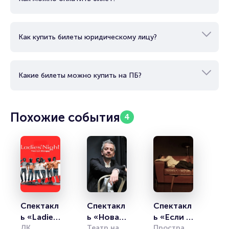
Как купить билеты юридическому лицу?
Какие билеты можно купить на ПБ?
Похожие события
4
Спектакл
Спектакл
Спектакл
ь «Ladies 
ь «Новая 
ь «Если 
night. 
ДК 
оптимис
Театр на 
бы ты…»
Пространство