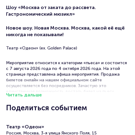
Шоу «Москва от заката до рассвета.
Гастрономический мюзикл»
Новое шоу. Новая Москва. Москва, какой её ещё
никогда не показывали!
Театр «Одеон» (ex. Golden Palace)
Мероприятие относится к категории «пьеса» и состоится
с 7 августа 2026 года по 4 октября 2026 года. На этой
странице представлена афиша мероприятия. Продажа
билетов онлайн на нашем официальном сайте
осуществляется без посредников. Зачастую это
единственная возможность достать билет на пьесу.
Читать дальше
Билеты на шоу «Москва от заката до рассвета.
Поделиться событием
Гастрономический мюзикл»
Portalbilet – удобный и надежный сервис для покупки и
Театр «Одеон»
продажи билетов на мероприятия разного формата.
Россия, Москва, 3-я улица Ямского Поля, 15
Среднее время на покупку билета здесь начиная с выбора