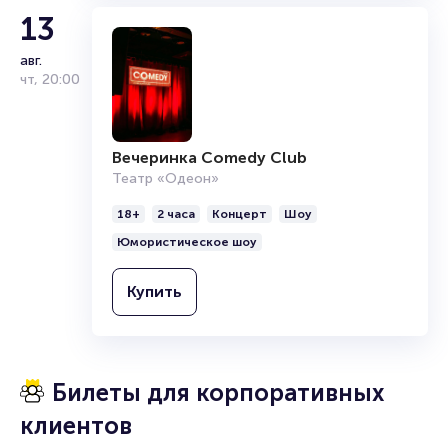
13
авг.
чт
,
20:00
Вечеринка Comedy Club
Театр «Одеон»
18+
2 часа
Концерт
Шоу
Юмористическое шоу
Купить
Билеты для корпоративных
клиентов