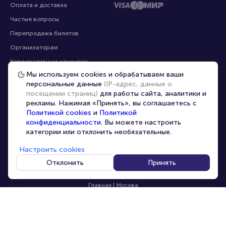
Оплата и доставка
Частые вопросы
Перепродажа билетов
Организаторам
Корпоративным клиентам
Мы используем cookies и обрабатываем ваши
VIP-билеты
персональные данные
(IP-адрес, данные о
Условия использования
посещении страниц)
для работы сайта, аналитики и
рекламы. Нажимая «Принять», вы соглашаетесь с
Персональные данные
8-800-500-42-62
Политикой cookies
и
Политикой
О компании
8-499-226-15-14
конфиденциальности
. Вы можете настроить
info@portalbilet.ru
категории или отклонить необязательные.
Контакты
С 10:00 до 21:00
,
Карта сайта
звонок бесплатный
Настроить cookies
Управление cookies
Все площадки
Отклонить
Принять
Главная
|
Москва