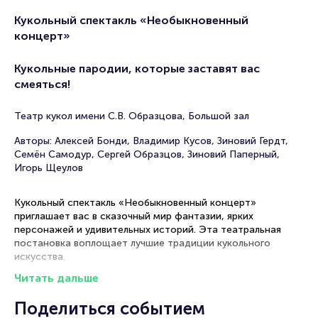
Кукольный спектакль «Необыкновенный
концерт»
Кукольные пародии, которые заставят вас
смеяться!
Театр кукол имени С.В. Образцова, Большой зал
Авторы: Алексей Бонди, Владимир Кусов, Зиновий Гердт,
Семён Самодур, Сергей Образцов, Зиновий Паперный,
Игорь Щеулов
Кукольный спектакль «Необыкновенный концерт»
приглашает вас в сказочный мир фантазии, ярких
персонажей и удивительных историй. Эта театральная
постановка воплощает лучшие традиции кукольного
искусства.
Читать дальше
Кукольный спектакль «Необыкновенный концерт» пройдёт
23 августа 2026. Театр кукол имени С.В. Образцова в
Поделиться событием
Москве встречает маленьких и взрослых зрителей в 18:00.