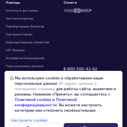
Помощь
Оплата
Оплата и доставка
Частые вопросы
Перепродажа билетов
Организаторам
Корпоративным клиентам
VIP-билеты
Условия использования
Персональные данные
8-800-500-42-62
О компании
8-499-226-15-14
Мы используем cookies и обрабатываем ваши
info@portalbilet.ru
Контакты
персональные данные
(IP-адрес, данные о
С 10:00 до 21:00
,
посещении страниц)
для работы сайта, аналитики и
Карта сайта
звонок бесплатный
рекламы. Нажимая «Принять», вы соглашаетесь с
Управление cookies
Все площадки
Политикой cookies
и
Политикой
конфиденциальности
. Вы можете настроить
категории или отклонить необязательные.
Главная
|
Москва
Настроить cookies