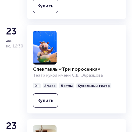
Купить
Полезные ссылки
Подробнее о том, как вернуть, сдать или продать билет
читайте в разделах:
23
Продать билет
авг.
Брокерам
вс
,
12:30
Организаторам
Спектакль «Три поросенка»
Театр кукол имени С.В. Образцова
0+
2 часа
Детям
Кукольный театр
Купить
23