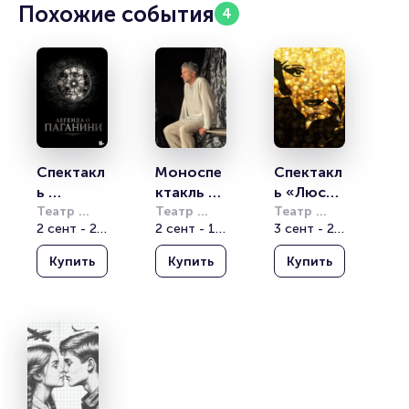
Похожие события
4
Спектакл
Моноспе
Спектакл
ь 
ктакль 
ь «Люся. 
«Легенда 
Театр 
Григория 
Театр 
Признани
Театр 
Вахтангова
2 сент - 24 окт
Вахтангова
2 сент - 16 окт
Вахтангова
3 сент - 28 окт
о 
Антипенк
е в 
Паганини
о 
любви»
Купить
Купить
Купить
»
«Старик 
и море»