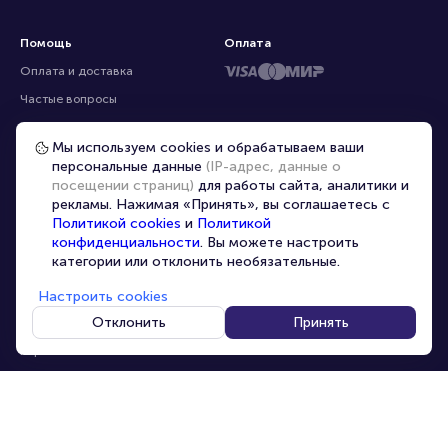
Помощь
Оплата
Оплата и доставка
Частые вопросы
Перепродажа билетов
Мы используем cookies и обрабатываем ваши
Организаторам
персональные данные
(IP-адрес, данные о
Корпоративным клиентам
посещении страниц)
для работы сайта, аналитики и
рекламы. Нажимая «Принять», вы соглашаетесь с
VIP-билеты
Политикой cookies
и
Политикой
Условия использования
конфиденциальности
. Вы можете настроить
категории или отклонить необязательные.
Персональные данные
8-800-500-42-62
Настроить cookies
О компании
8-499-226-15-14
info@portalbilet.ru
Отклонить
Принять
Контакты
С 10:00 до 21:00
,
Карта сайта
звонок бесплатный
Управление cookies
Все площадки
Главная
|
Москва