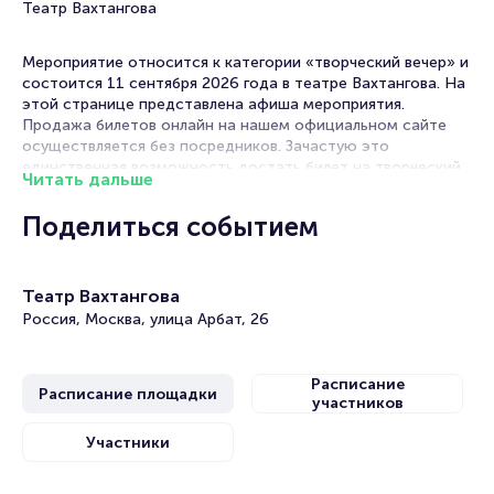
Театр Вахтангова
Мероприятие относится к категории «творческий вечер» и
состоится 11 сентября 2026 года в театре Вахтангова. На
этой странице представлена афиша мероприятия.
Продажа билетов онлайн на нашем официальном сайте
осуществляется без посредников. Зачастую это
единственная возможность достать билет на творческий
Читать дальше
вечер.
Поделиться событием
Билеты на спектакль «В Александровском саду»
Portalbilet – удобный и надежный сервис для покупки и
Театр Вахтангова
продажи билетов на мероприятия разного формата.
Среднее время на покупку билета здесь начиная с выбора
Россия, Москва, улица Арбат, 26
места завершая оформлением его в зрительном зале на
ваше имя занимает не более двух минут. Билеты на «В
Александровском саду» пользуются большой
Расписание
Расписание площадки
популярностью у зрителей. Спешите купить их, пока они
участников
есть в наличии.
Участники
Полезные ссылки