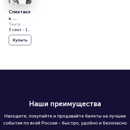
Спектакл
ь 
«Первая 
Театр 
Вахтангова
3 сент - 14 окт
любовь 
последне
Купить
го года»
Наши преимущества
Находите, покупайте и продавайте билеты на лучшие
события по всей России - быстро, удобно и безопасно