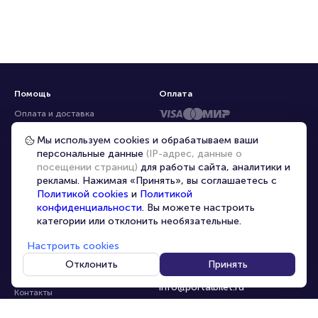
Помощь
Оплата
Оплата и доставка
Частые вопросы
Мы используем cookies и обрабатываем ваши
персональные данные
(IP-адрес, данные о
Перепродажа билетов
посещении страниц)
для работы сайта, аналитики и
Организаторам
рекламы. Нажимая «Принять», вы соглашаетесь с
Корпоративным клиентам
Политикой cookies
и
Политикой
конфиденциальности
. Вы можете настроить
VIP-билеты
категории или отклонить необязательные.
Условия использования
Настроить cookies
Персональные данные
8-800-500-42-62
Отклонить
Принять
О компании
8-499-226-15-14
info@portalbilet.ru
Контакты
С 10:00 до 21:00
,
Карта сайта
звонок бесплатный