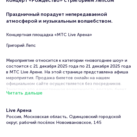
Концерт «Рождество» с Григорием Лепсом
Праздничный порадует непередаваемой
атмосферой и музыкальным волшебством.
Концертная площадка «МТС Live Арена»
Григорий Лепс
Мероприятие относится к категории «новогоднее шоу» и
состоится с 21 декабря 2025 года по 21 декабря 2025 года
в МТС Live Арене. На этой странице представлена афиша
мероприятия. Продажа билетов онлайн на нашем
официальном сайте осуществляется без посредников.
Зачастую это единственная возможность достать билет
Читать дальше
на новогоднее шоу.
Билеты на концерт «Рождество» с Григорием
Live Арена
Лепсом
Россия, Московская область, Одинцовский городской
округ, рабочий посёлок Новоивановское, 145
Portalbilet – удобный и надежный сервис для покупки и
продажи билетов на мероприятия разного формата.