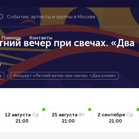
Помощь
Контакты
ний вечер при свечах. «Два
0
а
Концерт «Летний вечер при свечах. «Два рояля»
12 августа
Ср
25 августа
Вт
2 сентября
Ср
21:00
21:00
21:00