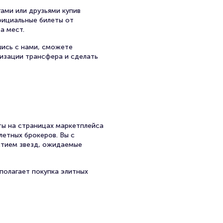
ами или друзьями купив
официальные билеты от
а мест.
шись с нами, сможете
низации трансфера и сделать
ы на страницах маркетплейса
летных брокеров. Вы с
стием звезд, ожидаемые
полагает покупка элитных