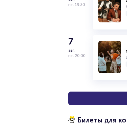
пт
,
19:30
7
авг.
пт
,
20:00
Билеты для к