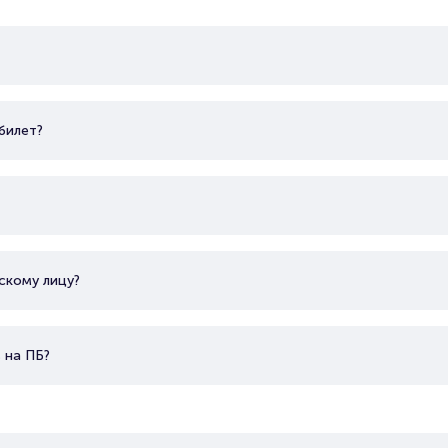
билет?
скому лицу?
 на ПБ?