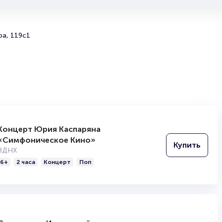
Концерт «Летний вечер при свечах. «Два роял
Москве: бронирование билетов
ра, 119с1
Исчерпывающую информацию о стоимости различных
категорий мест смотрите на интерактивной схеме зала
Забронировать места на Концерт «Летний вечер при св
«Два рояля» можно на платформе
Portalbilet
. Электр
билет оформляется буквально за несколько минут! Не
откладывайте посещение этого музыкального события
билеты на концерты классической музыки традиционн
пользуются высоким спросом среди ценителей искусс
вопросам выбора мест и оформления заказа обращайт
телефону 8-800-500-42-62, 8-499-226-15-14.
Концерт Юрия Каспаряна
«Симфоническое Кино»
Полезные ссылки
Купить
ВДНХ
6+
2 часа
Концерт
Поп
Подробнее о том, как вернуть, сдать или продать биле
читайте в разделах:
Продать билет
Брокерам
Организаторам