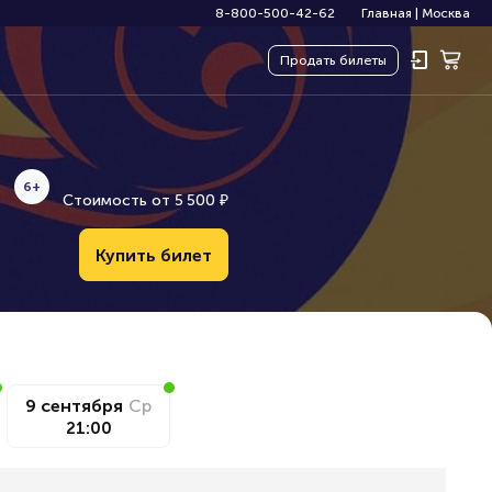
8-800-500-42-62
Главная
|
Москва
Продать
билеты
6+
Стоимость от
5
5
0
0
₽
Купить билет
9 сентября
Ср
21:00