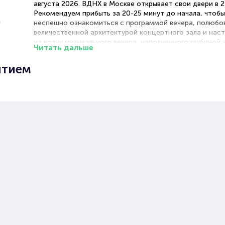
августа 2026. ВДНХ в Москве открывает свои двери в 2
Рекомендуем прибыть за 20-25 минут до начала, чтоб
а
неспешно ознакомиться с программой вечера, полюбо
величественной архитектурой концертного зала и нас
на волну музыкального вечера, наполненного глубиной
Читать дальше
возвышенной красотой.
ытием
Рекомендации по выбору мест
Центральный партер — оптимальное расположение дл
полноценного восприятия нюансов исполнения, тембр
красок и динамических оттенков оркестра
Боковой партер — благоприятное сочетание комфорт
и прекрасной акустики, позволяющее наблюдать за те
исполнителей
Амфитеатр — превосходный вариант с панорамным о
оркестра, дающий возможность оценить ансамблевое
взаимодействие музыкантов
Премиум-места — изысканный комфорт в традициях
классических филармоний с безукоризненными акусти
условиями и элегантной обстановкой