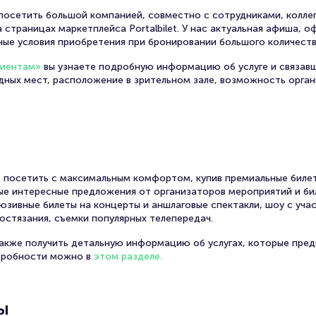
осетить большой компанией, совместно с сотрудниками, коллег
 страницах маркетплейса Portalbilet. У нас актуальная афиша, 
ные условия приобретения при бронировании большого количеств
лиентам»
вы узнаете подробную информацию об услуге и связав
одных мест, расположение в зрительном зале, возможность орга
 посетить с максимальным комфортом, купив премиальные билет
амые интересные предложения от организаторов мероприятий и би
юзивные билеты на концерты и аншлаговые спектакли, шоу с уча
остязания, съемки популярных телепередач.
также получить детальную информацию об услугах, которые пред
дробности можно в
этом разделе.
ы