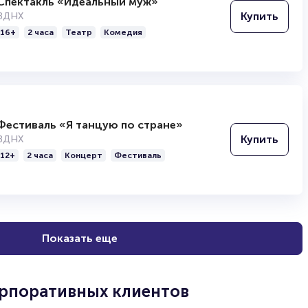
Спектакль «Идеальный муж»
Купить
ВДНХ
16+
2 часа
Театр
Комедия
Фестиваль «Я танцую по стране»
Купить
ВДНХ
12+
2 часа
Концерт
Фестиваль
Показать еще
орпоративных клиентов