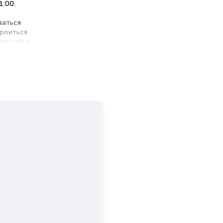
1:00.
ы
ваться
троиться
 эмоций и
я
альных
ной цены
хникой
бзором
ческими