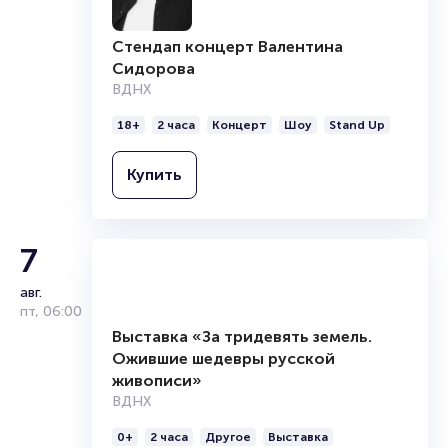
Стендап концерт Валентина
Сидорова
ВДНХ
18+
2 часа
Концерт
Шоу
Stand Up
Купить
7
авг.
пт
,
06:00
Выставка «За тридевять земель.
Ожившие шедевры русской
живописи»