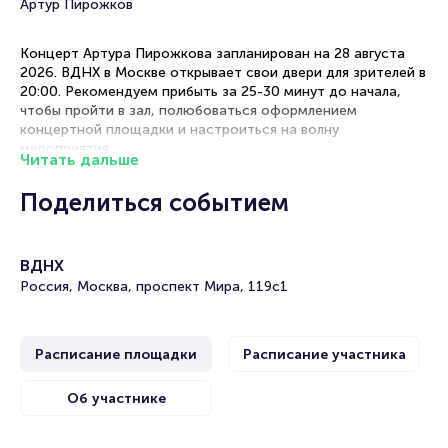
Артур Пирожков
Концерт Артура Пирожкова запланирован на 28 августа
2026. ВДНХ в Москве открывает свои двери для зрителей в
20:00. Рекомендуем прибыть за 25-30 минут до начала,
чтобы пройти в зал, полюбоваться оформлением
концертной площадки и настроиться на волну
мероприятия.
Читать дальше
Рекомендации по выбору мест
Поделиться событием
Центральный партер — оптимальное расположение для
полноценного восприятия всех элементов шоу.
ВДНХ
Бельэтаж — отличное сочетание доступной цены и
прекрасного обзора всей сцены.
Россия, Москва, проспект Мира, 119с1
Боковые секторы — хороший вариант для тех, кто ценит
баланс между стоимостью и качеством просмотра.
VIP-места — премиальный комфорт с лучшим
Расписание площадки
Расписание участника
расположением и мягкими креслами.
Об участнике
Концерт Артура Пирожкова в Москве: