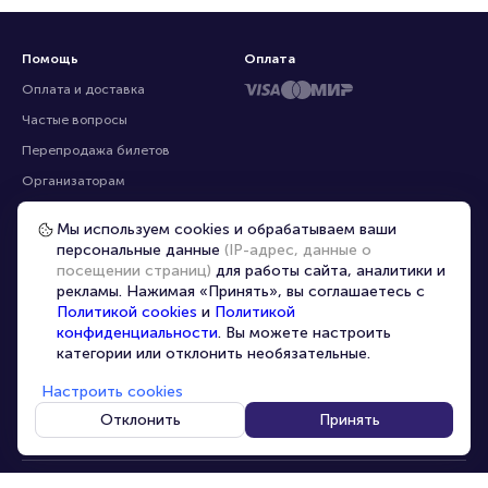
Помощь
Оплата
Оплата и доставка
Частые вопросы
Перепродажа билетов
Мы используем cookies и обрабатываем ваши
Организаторам
персональные данные
(IP-адрес, данные о
Корпоративным клиентам
посещении страниц)
для работы сайта, аналитики и
рекламы. Нажимая «Принять», вы соглашаетесь с
VIP-билеты
Политикой cookies
и
Политикой
Условия использования
конфиденциальности
. Вы можете настроить
категории или отклонить необязательные.
Персональные данные
8-800-500-42-62
Настроить cookies
О компании
8-499-226-15-14
info@portalbilet.ru
Отклонить
Принять
Контакты
С 10:00 до 21:00
,
Карта сайта
звонок бесплатный
Управление cookies
Все площадки