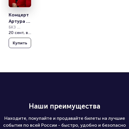
2026»
2026»
Концерт 
Артура 
Пирожко
БКЗ 
Октябрьский
20 сент, вс, 19:00
ва
Купить
Наши преимущества