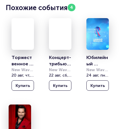
Похожие события
4
Торжест
Концерт-
Юбилейн
венное 
трибьют 
ый 
открыти
New Wave 
Игоря 
New Wave 
творческ
New Wave 
Холл
20 авг, чт, 19:30
Холл
22 авг, сб, 19:30
Холл
24 авг, пн, 19:30
е 
Сарухано
ий вечер 
Междуна
ва. 2й 
Раймонд
Купить
Купить
Купить
родного 
конкурсн
а Паулса. 
конкурса 
ый день 
«Новая 
«Новая 
«Новая 
волна 
волна 
волна 
2026»