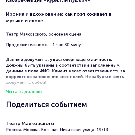
Кабаре-лекция «Курил ли Пушкин»
Ирония и вдохновение: как поэт оживает в
музыке и слове
Театр Маяковского, основная сцена
Продолжительность - 1 час 30 минут
Данные документа, удостоверяющего личность,
должны быть указаны в соответствии заполненным
данным в поле ФИО. Клиент несет ответственность за
корректное заполнение всех полей. Не забудьте взять
документ с собой!
Читать дальше
Кабаре-лекция «Курил ли Пушкин» пройдет 19 сентября
2026! В Театр Маяковского в Москве авторитетный спикер
Поделиться событием
представит глубокий анализ актуальной темы, раскроет
неизвестные факты и поделится экспертным взглядом на
предмет обсуждения.
Кабаре-лекция «Курил ли Пушкин» —
это возможность получить новую информацию, которая
Театр Маяковского
расширит ваши горизонты и вдохновит на новые идеи.
Россия, Москва, Большая Никитская улица, 19/13