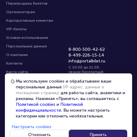
Перепродажа билетов
Организаторам
Корпоративным клиентам
VIP-билеты
Условия использования
Персональные данные
8-800-500-42-62
О компании
8-499-226-15-14
info@portalbilet.ru
Контакты
С 10:00 до 21:00
,
Карта сайта
звонок бесплатный
Управление cookies
Все площадки
Мы используем cookies и обрабатываем ваши
персональные данные
(IP-адрес, данные о
посещении страниц)
для работы сайта, аналитики и
Главная
|
Москва
рекламы. Нажимая «Принять», вы соглашаетесь с
Политикой cookies
и
Политикой
конфиденциальности
. Вы можете настроить
категории или отклонить необязательные.
Настроить cookies
© 2020 -
2026
portalbilet.ru
Все права защищены
Отклонить
Принять