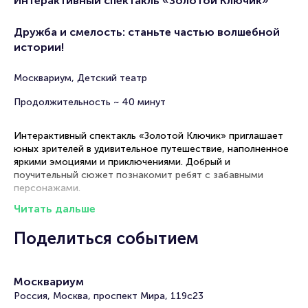
Интерактивный спектакль «Золотой Ключик»
Дружба и смелость: станьте частью волшебной
истории!
Москвариум, Детский театр
Продолжительность ~ 40 минут
Интерактивный спектакль «Золотой Ключик» приглашает
юных зрителей в удивительное путешествие, наполненное
яркими
эмоциями и приключениями. Добрый и
поучительный сюжет познакомит ребят с забавными
персонажами.
Читать дальше
Интерактивный спектакль «Золотой Ключик» состоится 12
августа 2026. Москвариум в Москве приглашает маленьких
Поделиться событием
театралов и их родителей к 11:00. Рекомендуем прийти за
15-20 минут до начала, чтобы познакомиться с театром и
настроиться на волну веселых приключений, где каждый
ребенок становится соучастником театрального действа.
Москвариум
Россия, Москва, проспект Мира, 119с23