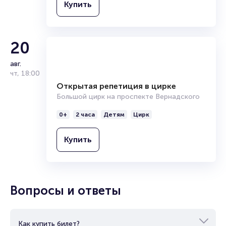
Купить
Полезные ссылки
Подробнее о том, как вернуть, сдать или продать билет
20
читайте в разделах:
авг.
Продать билет
чт
,
18:00
Брокерам
Организаторам
Открытая репетиция в цирке
Большой цирк на проспекте Вернадского
0+
2 часа
Детям
Цирк
Купить
Вопросы и ответы