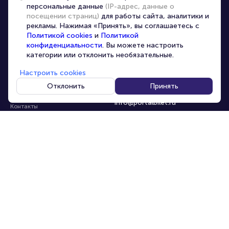
персональные данные
(IP-адрес, данные о
Перепродажа билетов
посещении страниц)
для работы сайта, аналитики и
Организаторам
рекламы. Нажимая «Принять», вы соглашаетесь с
Корпоративным клиентам
Политикой cookies
и
Политикой
конфиденциальности
. Вы можете настроить
VIP-билеты
категории или отклонить необязательные.
Условия использования
Настроить cookies
Персональные данные
8-800-500-42-62
Отклонить
Принять
О компании
8-499-226-15-14
info@portalbilet.ru
Контакты
С 10:00 до 21:00
,
Карта сайта
звонок бесплатный
Управление cookies
Все площадки
Главная
|
Москва
© 2020 -
2026
portalbilet.ru
Все права защищены