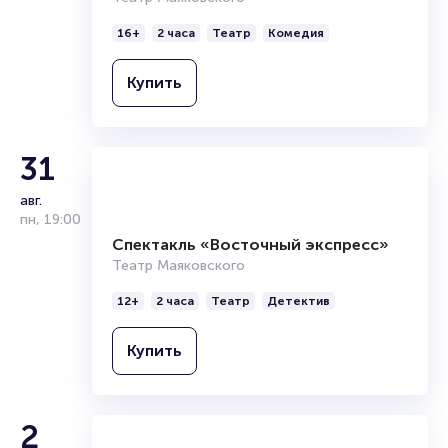
купить их, пока они есть в наличии.
Спектакль «Повод остаться»
Полезные ссылки
Театр Маяковского
16+
2 часа
Театр
Комедия
Подробнее о том, как вернуть, сдать или продать билет
читайте в разделах:
Купить
Продать билет
Брокерам
Организаторам
31
авг.
пн
,
19:00
Спектакль «Восточный экспресс»
Театр Маяковского
12+
2 часа
Театр
Детектив