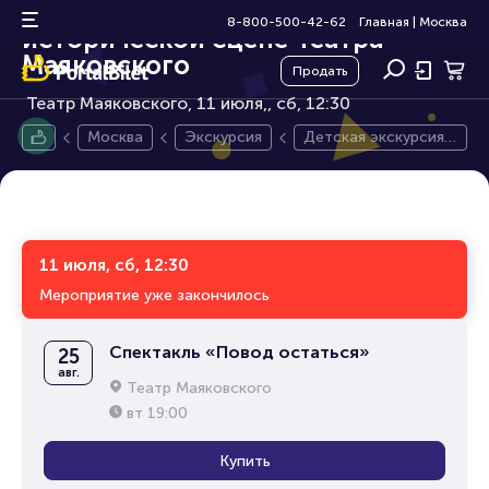
Детская экскурсия по
6+
8-800-500-42-62
Главная
|
Москва
исторической сцене Театра
Маяковского
Продать
Театр Маяковского, 11 июля,
сб, 12:30
Москва
Экскурсия
Детская экскурсия п
о исторической сце
не Театра Маяковск
ого
11 июля, сб, 12:30
Мероприятие уже закончилось
Спектакль «Повод остаться»
25
авг.
Театр Маяковского
вт
19:00
Купить