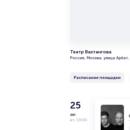
Театр Вахтангова
Россия, Москва, улица Арбат,
Расписание площадки
2
25
Моноспектак
море»
сент.
авг.
ср
вт
,
,
19:00
20:00
Театр Вахтанг
16+
2 часа