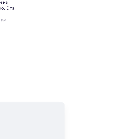
й из
ко. Эта
 им
 который
всегда
ры и
.
успехов
а
вание
нуть в
.
, а
ктаклю