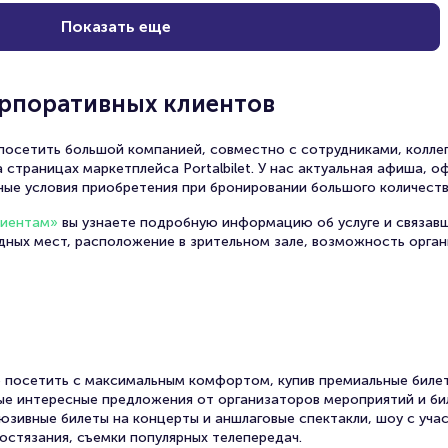
Показать еще
орпоративных клиентов
осетить большой компанией, совместно с сотрудниками, коллег
 страницах маркетплейса Portalbilet. У нас актуальная афиша, 
ные условия приобретения при бронировании большого количеств
лиентам»
вы узнаете подробную информацию об услуге и связав
одных мест, расположение в зрительном зале, возможность орга
 посетить с максимальным комфортом, купив премиальные билет
амые интересные предложения от организаторов мероприятий и би
юзивные билеты на концерты и аншлаговые спектакли, шоу с уча
остязания, съемки популярных телепередач.