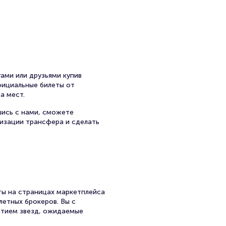
ами или друзьями купив
официальные билеты от
а мест.
шись с нами, сможете
низации трансфера и сделать
ы на страницах маркетплейса
летных брокеров. Вы с
стием звезд, ожидаемые