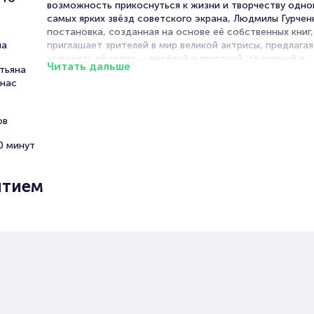
возможность прикоснуться к жизни и творчеству одно
самых ярких звёзд советского экрана, Людмилы Гурчен
постановка, созданная на основе её собственных книг,
на
приглашает зрителей в мир великой актрисы, предлагая
услышать её голос — весёлый и грустный, трагичный и
Читать дальше
тьяна
ироничный.
энас
Спектакль проходит на сцене Вахтанговского театра,
был для Людмилы Марковны вторым домом. Здесь она 
ов
была желанной гостьей, не пропуская ни одной премье
поддерживая тёплые отношения с Римасом Туминасом
0 минут
Именно здесь оживают воспоминания о её жизни: от 
до разочарований, от дружбы до соперничества.
ытием
Режиссёр Александр Нестеров создал постановку как
признание в любви к актрисе, чьи роли и песни навсегд
остались в сердцах миллионов поклонников. Повество
ведётся от первого лица, что позволяет глубже проник
сложный и неординарный характер Людмилы Марковны
Зрители смогут насладиться оригинальной музыкой и
знаменитыми шлягерами в исполнении живого оркестра
также искусной хореографией, которая добавляет спе
динамики и эмоциональности.