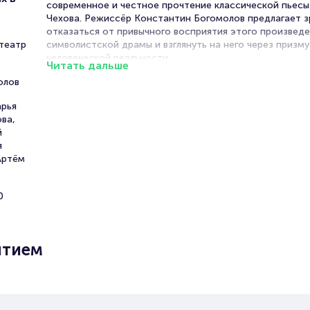
современное и честное прочтение классической пьес
Чехова. Режиссёр Константин Богомолов предлагает 
отказаться от привычного восприятия этого произведе
театр
символистской драмы и взглянуть на него через призм
человеческой реальности.
Читать дальше
олов
В основе постановки лежит кропотливая работа с текс
течение полугода режиссёр и актёры детально разбир
арья
каждую сцену, каждую реплику, стремясь добраться д
ва,
подлинной психологической глубины пьесы. В результат
й
первый план выходит не абстрактная философия, а тон
я
точная структура человеческих переживаний, где кажд
Артём
чувство и поступок имеют своё объяснение.
Богомолов переносит акцент на повседневную жизнь 
0
людей, живущих в провинциальном военном городке. И
наполнен конкретными эмоциями, желаниями и
разочарованиями. Любовь, надежды, усталость, стрем
переменам — всё это показано без прикрас, максимал
ытием
естественно и узнаваемо.
Спектакль отказывается от излишнего символизма и с
метафор, предлагая зрителю сосредоточиться на глав
человеке. Это история о живых, обычных людях, их вну