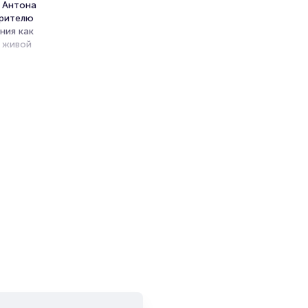
ы Антона
зрителю
ния как
у живой
том: в
али
о
е на
кая и
ое
героев —
х мир
ление к
ьно
ложных
ном — на
тренней