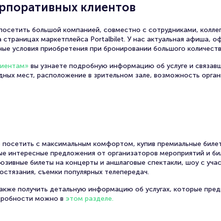
орпоративных клиентов
осетить большой компанией, совместно с сотрудниками, коллег
 страницах маркетплейса Portalbilet. У нас актуальная афиша, 
ные условия приобретения при бронировании большого количеств
лиентам»
вы узнаете подробную информацию об услуге и связав
одных мест, расположение в зрительном зале, возможность орга
 посетить с максимальным комфортом, купив премиальные билет
амые интересные предложения от организаторов мероприятий и би
юзивные билеты на концерты и аншлаговые спектакли, шоу с уча
остязания, съемки популярных телепередач.
также получить детальную информацию об услугах, которые пред
дробности можно в
этом разделе.