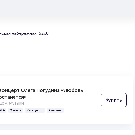
посчастливится первым увидеть новинку.
Билеты на балет «Жизель»
Portalbilet – удобный и надежный сервис для покупки 
ская набережная, 52с8
билетов на мероприятия разного формата. Среднее вр
покупку билета здесь начиная с выбора места заверша
оформлением его в зрительном зале на ваше имя зани
более двух минут. Билеты на «Жизель» пользуются бо
популярностью у зрителей. Спешите купить их, пока он
наличии.
Полезные ссылки
Концерт Олега Погудина «Любовь
Подробнее о том, как вернуть, сдать или продать биле
останется»
читайте в разделах:
Купить
Дом Музыки
Продать билет
6+
2 часа
Концерт
Романс
Брокерам
Организаторам