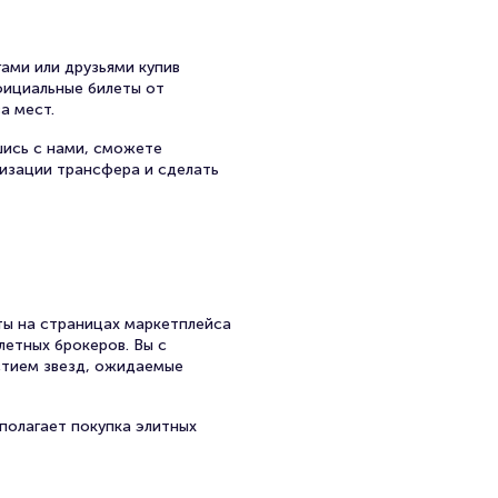
ами или друзьями купив
официальные билеты от
а мест.
шись с нами, сможете
низации трансфера и сделать
ы на страницах маркетплейса
летных брокеров. Вы с
стием звезд, ожидаемые
полагает покупка элитных