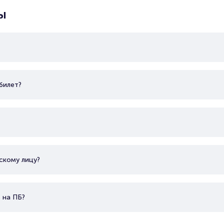
ы
билет?
скому лицу?
 на ПБ?