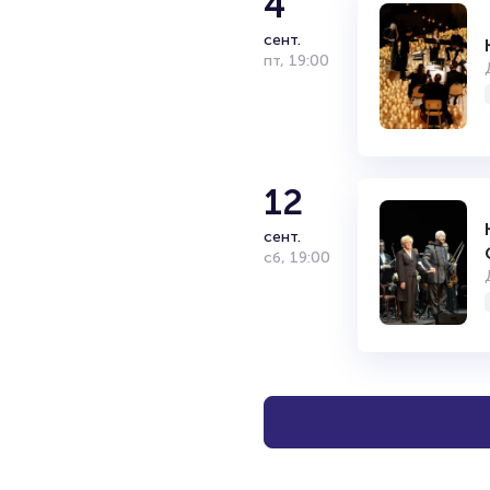
4
сент.
пт
,
19:00
12
сент.
сб
,
19:00