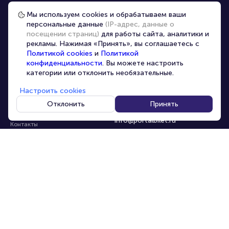
Частые вопросы
Мы используем cookies и обрабатываем ваши
персональные данные
(IP-адрес, данные о
Перепродажа билетов
посещении страниц)
для работы сайта, аналитики и
Организаторам
рекламы. Нажимая «Принять», вы соглашаетесь с
Корпоративным клиентам
Политикой cookies
и
Политикой
конфиденциальности
. Вы можете настроить
VIP-билеты
категории или отклонить необязательные.
Условия использования
Настроить cookies
Персональные данные
8-800-500-42-62
Отклонить
Принять
О компании
8-499-226-15-14
info@portalbilet.ru
Контакты
С 10:00 до 21:00
,
Карта сайта
звонок бесплатный
Управление cookies
Все площадки
Главная
|
Москва