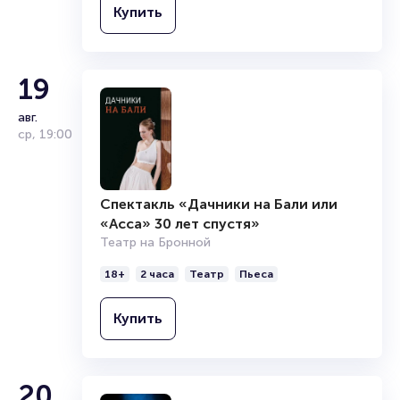
5
сцене театра «Современник». Некоторое
продюсер и телеведущий, носящий
Купить
Спектакль «Чайка»
время после выпуска работал в театре
звания народного и заслуженного
Читать дальше
сент.
«Сатирикон». Был приглашен Олегом
артиста России. Является выпускником
МХТ им. А. П. Чехова
сб
,
19:00
Ефремовым в МХТ имени Чехова. В
курса И.М. Тархановой Школы-студии
репертуаре актёра следующие спектакли:
МХАТ. Долгое время состоят в труппе
6+
3 часа 30 минут
Театр
Комедия
19
«Утиная охота», «Женитьба», «Тартюф».
МХТ им. Чехова. Играл в спектаклях
За роль в театральной постановке «Белая
«Кабала святош», «Ретро», «Женщина с
авг.
Купить
гвардия» получил премию «Чайка».
моря», «Пиквикский клуб». Был
ср
,
19:00
Параллельно актёрской карьере начал
телеведущим следующих передач:
работать на телеканале СТС. Вёл на
«Доброе утро», «Ночная жизнь городов
Первом канале программу «Следствие
мира», «Один в один», «Золотая фишка».
6
ведёт Колобков».
Неоднократно был приглашенным членом
Спектакль «Дачники на Бали или
жюри Высшей лиги КВН и «Голосящего
Спектакль «Третий звонок,
«Асса» 30 лет спустя»
сент.
КиВиНа». В фильмография артиста 94
господа!»
вс
,
19:00
Театр на Бронной
проекта.
МХТ им. А. П. Чехова
18+
2 часа
Театр
Пьеса
16+
1 час 50 минут
Театр
Пьеса
Купить
Купить
20