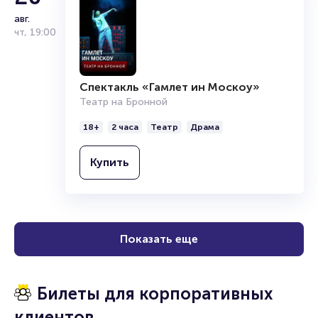
авг.
чт
,
19:00
Спектакль «Гамлет ин Москоу»
Театр на Бронной
18+
2 часа
Театр
Драма
Купить
Показать еще
Билеты для корпоративных
клиентов