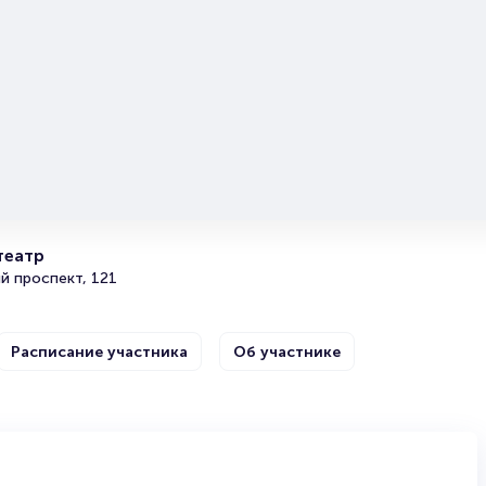
читайте в разделах:
Продать билет
Брокерам
Организаторам
театр
й проспект, 121
Расписание участника
Об участнике
зруков
«Женитьба Фигаро»