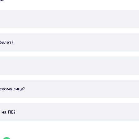
билет?
скому лицу?
 на ПБ?