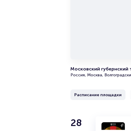
Московский губернский 
Россия, Москва, Волгоградски
Расписание площадки
Сергей Бе
28
28
Спектакль 