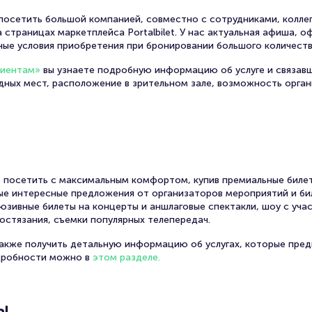
осетить большой компанией, совместно с сотрудниками, коллег
 страницах маркетплейса Portalbilet. У нас актуальная афиша, 
ные условия приобретения при бронировании большого количеств
лиентам»
вы узнаете подробную информацию об услуге и связав
одных мест, расположение в зрительном зале, возможность орга
 посетить с максимальным комфортом, купив премиальные билет
амые интересные предложения от организаторов мероприятий и би
юзивные билеты на концерты и аншлаговые спектакли, шоу с уча
остязания, съемки популярных телепередач.
также получить детальную информацию об услугах, которые пред
дробности можно в
этом разделе.
ы