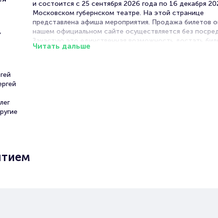
и состоится с 25 сентября 2026 года по 16 декабря 20
Московском губернском театре. На этой странице
представлена афиша мероприятия. Продажа билетов о
,
нашем официальном сайте осуществляется без посред
Зачастую это единственная возможность достать бил
Читать дальше
музыкальный спектакль.
Билеты на спектакль «Хулиган.
гей
Исповедь»
ергей
лег
Portalbilet – удобный и надежный сервис для покупки 
ругие
билетов на мероприятия разного формата. Среднее вр
покупку билета здесь начиная с выбора места заверша
оформлением его в зрительном зале на ваше имя зани
более двух минут. Билеты на «Хулиган. Исповедь» поль
ытием
большой популярностью у зрителей. Спешите купить их
они есть в наличии.
Полезные ссылки
Подробнее о том, как вернуть, сдать или продать биле