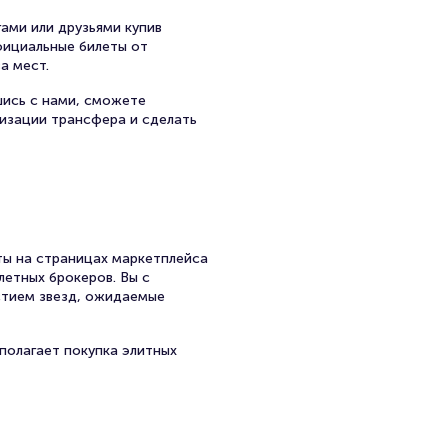
ами или друзьями купив
официальные билеты от
а мест.
шись с нами, сможете
низации трансфера и сделать
ы на страницах маркетплейса
летных брокеров. Вы с
стием звезд, ожидаемые
полагает покупка элитных