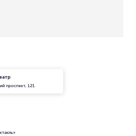
театр
ий проспект, 121
ктакль»