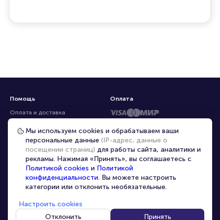
Помощь
Оплата
Оплата и доставка
Частые вопросы
Мы используем cookies и обрабатываем ваши
персональные данные
(IP-адрес, данные о
Перепродажа билетов
посещении страниц)
для работы сайта, аналитики и
Организаторам
рекламы. Нажимая «Принять», вы соглашаетесь с
Корпоративным клиентам
Политикой cookies
и
Политикой
конфиденциальности
. Вы можете настроить
VIP-билеты
категории или отклонить необязательные.
Условия использования
Настроить cookies
Персональные данные
8-800-500-42-62
Отклонить
Принять