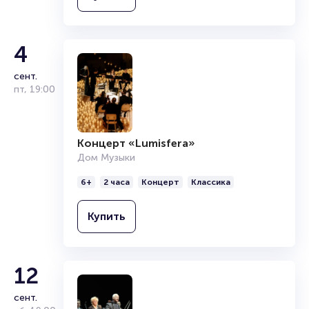
4
сент.
пт
,
19:00
Концерт «Lumisfera»
Дом Музыки
6+
2 часа
Концерт
Классика
Купить
12
сент.