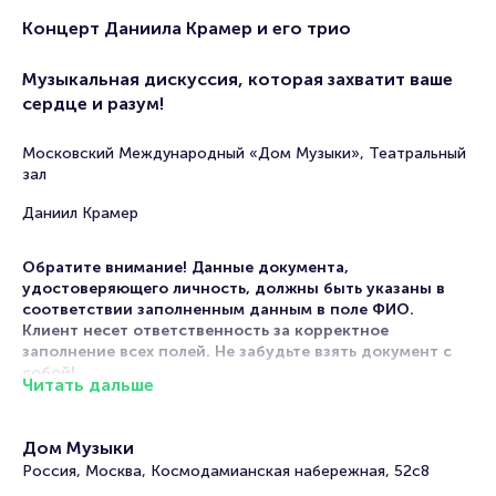
Концерт Даниила Крамер и его трио
Музыкальная дискуссия, которая захватит ваше
сердце и разум!
Московский Международный «Дом Музыки», Театральный
зал
Даниил Крамер
Обратите внимание! Данные документа,
удостоверяющего личность, должны быть указаны в
соответствии заполненным данным в поле ФИО.
Клиент несет ответственность за корректное
заполнение всех полей. Не забудьте взять документ с
собой!
Читать дальше
Мероприятие относится к категории «джаз и блюз» и
состоится с 4 июня 2026 года по 4 июня 2026 года в
Дом Музыки
Московском Международном «Доме Музыки». На этой
Россия, Москва, Космодамианская набережная, 52с8
странице представлена афиша мероприятия. Продажа
билетов онлайн на нашем официальном сайте