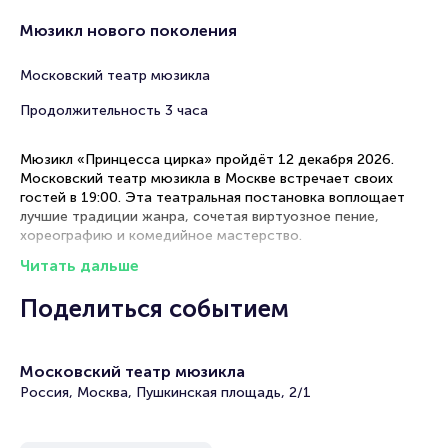
Мюзикл нового поколения
Московский театр мюзикла
Продолжительность 3 часа
Мюзикл «Принцесса цирка» пройдёт 12 декабря 2026.
Московский театр мюзикла в Москве встречает своих
гостей в 19:00. Эта театральная постановка воплощает
лучшие традиции жанра, сочетая виртуозное пение,
хореографию и комедийное мастерство.
Читать дальше
Рекомендуем прибыть за 25-30 минут до начала, чтобы
рассмотреть роскошные интерьеры театра и настроиться
Поделиться событием
на волну музыкального праздника, пронизанного духом
беззаботного веселья и лёгкой иронии.
Рекомендации по выбору мест в зале
Московский театр мюзикла
Россия, Москва, Пушкинская площадь, 2/1
Партер (золотая середина) — превосходное расположение
для одновременного восприятия вокальных партий,
оркестрового сопровождения и танцевальных номеров