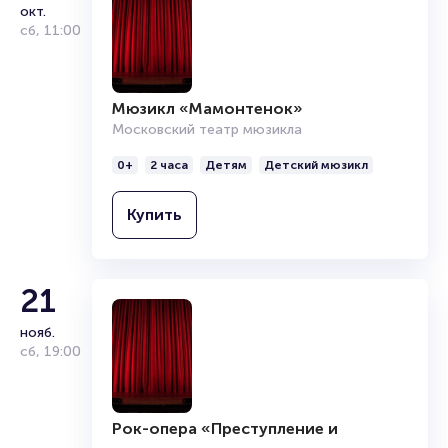
окт.
Обратите внимание, возможна смена актёрского состава.
сб
,
11:00
Полезные ссылки
Подробнее о том, как вернуть, сдать или продать билет ч
Мюзикл «Мамонтенок»
Московский театр мюзикла
0+
2 часа
Детям
Детский мюзикл
Купить
21
нояб.
сб
,
19:00
Рок-опера «Преступление и