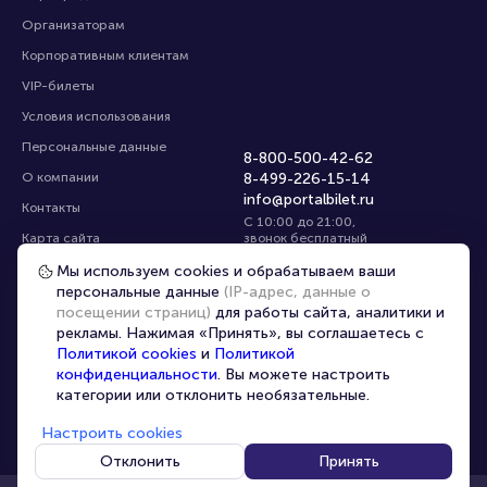
Организаторам
Корпоративным клиентам
VIP-билеты
Условия использования
Персональные данные
8-800-500-42-62
О компании
8-499-226-15-14
info@portalbilet.ru
Контакты
С 10:00 до 21:00
,
Карта сайта
звонок бесплатный
Управление cookies
Все площадки
Мы используем cookies и обрабатываем ваши
персональные данные
(IP-адрес, данные о
посещении страниц)
для работы сайта, аналитики и
Главная
|
Москва
рекламы. Нажимая «Принять», вы соглашаетесь с
Политикой cookies
и
Политикой
конфиденциальности
. Вы можете настроить
категории или отклонить необязательные.
Настроить cookies
© 2020 -
2026
portalbilet.ru
Все права защищены
Отклонить
Принять