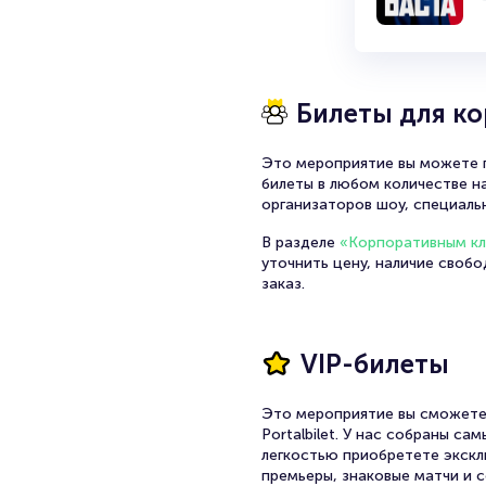
Музыкальный стиль: панк-рок 
Тематическая направленность
критика властей, освещение 
Тексты отличаются остротой
Билеты для к
Музыкальная составляющая: в
Это мероприятие вы можете п
барабанные партии.
билеты в любом количестве на
DIY-идеология: независимост
организаторов шоу, специаль
организация собственных кон
В разделе
«Корпоративным к
Концертная деятельность: гр
уточнить цену, наличие своб
заказ.
Антифашистская и антирасист
проявлениях.
История коллектива:
VIP-билеты
Это мероприятие вы сможете
«Комната Культуры» появилась
Portalbilet. У нас собраны с
протяжении своей карьеры он
легкостью приобретете экскл
критиков и фанатов панк-рока.
премьеры, знаковые матчи и с