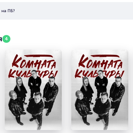
 на ПБ?
я
4