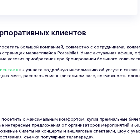
с элементами хардкора, ска-панка и других направлений.
 текстов: социальная и политическая проблематика, протест пр
общественных вопросов, а также поддержка анархистских и ант
 и провокационностью.
орпоративных клиентов
ысокая скорость исполнения, энергичный саунд, мощные гитарн
осетить большой компанией, совместно с сотрудниками, коллег
 страницах маркетплейса Portalbilet. У нас актуальная афиша, 
ь от звукозаписывающих компаний, самостоятельное распростра
ные условия приобретения при бронировании большого количеств
цертов и изготовление мерча.
лиентам»
вы узнаете подробную информацию об услуге и связав
уппа знаменита своими живыми и энергичными выступлениями.
одных мест, расположение в зрительном зале, возможность орга
ская позиция: коллектив активно выступает против дискриминац
 посетить с максимальным комфортом, купив премиальные билет
 на свет в 2006 году в Иванове. Состав участников неоднократ
амые интересные предложения от организаторов мероприятий и би
и выпустили несколько альбомов и мини-альбомов, которые полу
юзивные билеты на концерты и аншлаговые спектакли, шоу с уча
 Группа активно участвует в различных фестивалях и концертах к
остязания, съемки популярных телепередач.