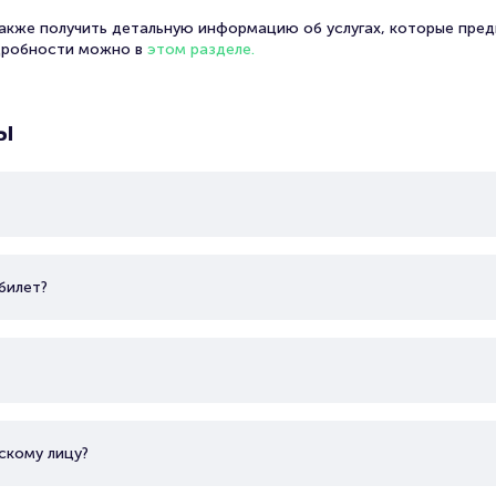
также получить детальную информацию об услугах, которые пред
дробности можно в
этом разделе.
ы
себя 4-5 участников: вокалиста, гитариста, басиста и барабанщ
янным.
билет?
уточнять на официальных платформах группы, так как они пост
бычно присутствуют несколько полноформатных альбомов и EP, 
скому лицу?