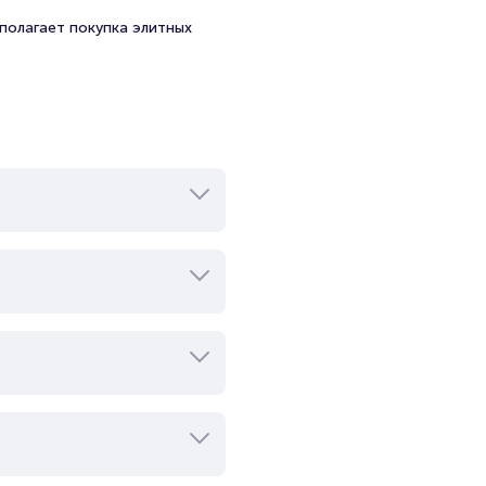
полагает покупка элитных
ика. Состав может меняться,
оянно работают над новым
доступных для прослушивания