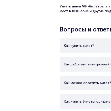
рубежом.
Узнать
цены VIP-билетов,
а 
мест в ВИП-зоне и другие по
Состав группы:
Вопросы и ответ
Обычно коллектив включает в 
так как он не является посто
Как купить билет?
Основные релизы:
Как работает электронный 
Точную дискографию следует 
материалом. В их арсенале о
и скачивания.
Как можно оплатить билет?
Как купить билеты юридиче