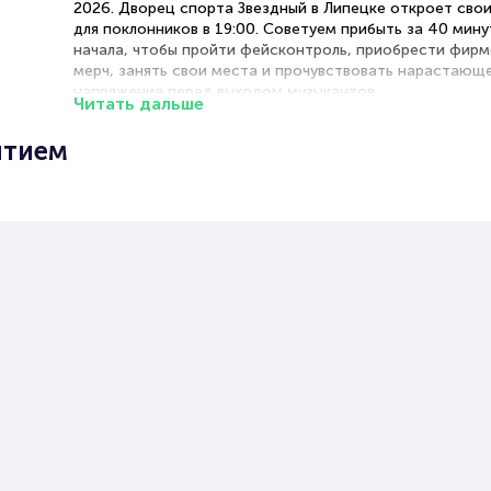
2026. Дворец спорта Звездный в Липецке откроет сво
для поклонников в 19:00. Советуем прибыть за 40 мину
начала, чтобы пройти фейсконтроль, приобрести фир
мерч, занять свои места и прочувствовать нарастающ
напряжение перед выходом музыкантов.
Читать дальше
Рекомендации по выбору мест
ытием
Танцпол — эпицентр энергии для тех, кто готов ощути
каждый бит на физическом уровне
Фан-зона — золотая середина с хорошим обзором сце
возможностью активно участвовать в шоу
Сидячие места — комфортные места с отличной акуст
панорамным видом на сцену
Концерт группы «Комната культуры» в Липецк
бронирование билетов
Подробную информацию о стоимости различных катег
схему площадки вы найдёте на интерактивной карте п
покупке билетов. Забронировать места на Концерт гру