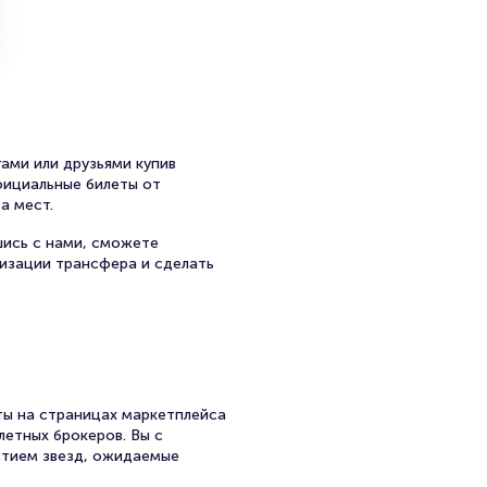
отив несправедливости и
ифашистских ценностей.
ые риффы и драйвовые
ами или друзьями купив
официальные билеты от
нение своих произведений,
а мест.
шись с нами, сможете
низации трансфера и сделать
ии и насилия в любых
ы на страницах маркетплейса
но претерпевал изменения. На
летных брокеров. Вы с
чили признание среди
стием звезд, ожидаемые
ак в России, так и за