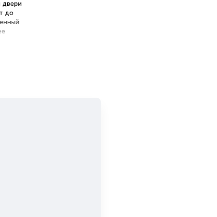
и двери
т до
менный
ее
ть
ны и
икой и
е:
орий и
ри
ппы