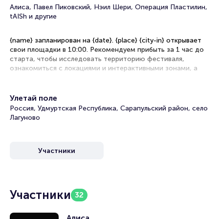
Алиса, Павел Пиковский, Нэил Шери, Операция Пластилин,
tAISh и другие
{name} запланирован на {date}. {place} {city-in} открывает
свои площадки в 10:00. Рекомендуем прибыть за 1 час до
старта, чтобы исследовать территорию фестиваля,
ознакомиться с локациями и интерактивными зонами, а
также настроиться на волну музыкального праздника, где
каждый найдет звучание по душе.
Улетай поле
{name} приглашает вас в многогранный мир живого звука,
Россия, Удмуртская Республика, Сарапульский район, село
где переплетаются различные стили и жанры современной
Лагуново
музыки. Это масштабное культурное событие объединяет
на нескольких сценах десятки исполнителей — от
признанных хедлайнеров до перспективных новичков,
создавая уникальную атмосферу свободы и творческого
Участники
единения.
Участники
32
{name} {city-in}: бронирование билетов
Алиса