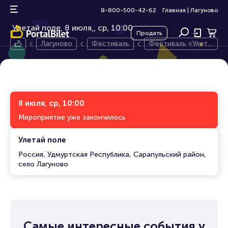
Фестиваль «Улетай» 2026
0+
8-800-500-42-62
Главная
|
Лагуново
Улетай поле, 8 июля,
ср, 10:00
Продать
Лагуново
Фестиваль
Фестиваль «Улета
й» 2026
8 июля, ср, 10:00
Мероприятие уже закончилось
Улетай поле
Россия, Удмуртская Республика, Сарапульский район,
село Лагуново
Самые интересные события у