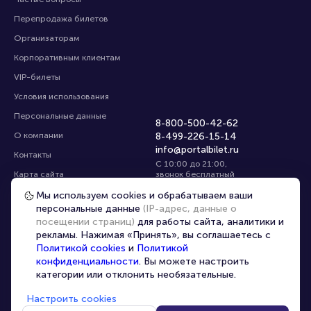
Перепродажа билетов
Организаторам
Корпоративным клиентам
VIP-билеты
Условия использования
Персональные данные
8-800-500-42-62
О компании
8-499-226-15-14
info@portalbilet.ru
Контакты
С 10:00 до 21:00
,
Карта сайта
звонок бесплатный
Управление cookies
Все площадки
Мы используем cookies и обрабатываем ваши
персональные данные
(IP-адрес, данные о
посещении страниц)
для работы сайта, аналитики и
Главная
|
Лагуново
рекламы. Нажимая «Принять», вы соглашаетесь с
Политикой cookies
и
Политикой
конфиденциальности
. Вы можете настроить
категории или отклонить необязательные.
Настроить cookies
© 2020 -
2026
portalbilet.ru
Все права защищены