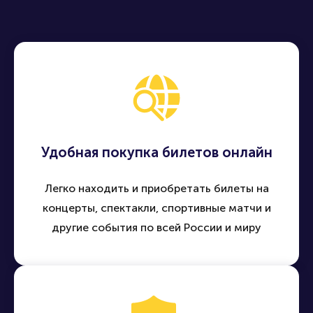
Искренность с хулиганским шармом в
крупнейших музыкальных фестивалях
сочетании с простотой и силой эмоций, а
страны, а также за ее пределами. Группа
также невероятное обаяние – творчество
продолжает активно выступать и
группы изменило жизни многих.
записывать новые альбомы, удерживая
свою популярность и привлекая новых
поклонников своей уникальной музыкой и
лирикой.
Удобная покупка билетов онлайн
Легко находить и приобретать билеты на
концерты, спектакли, спортивные матчи и
другие события по всей России и миру